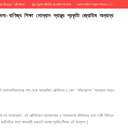
নিবেদনে ‘ বর্ষা উৎসব ‘
হিন্দু সুরক্ষা সমিতির সাংবাদিক সম্মেলন
সকালে বাইশে শ্রাবণ উদযাপন চারুকন্ঠের উদ্যোগে
যবসা- বাণিজ্য
শিক্ষা
সোস্যাল
স্বাস্থ্য
প্রকৃতি
জ্যোতিষ
অন্যান্য
ালুমনি অ্যাসোসিয়েশনের পক্ষ থেকে আয়োজিত এক্সিবিশন ও সেল ‘ শক্তিরূপেন ‘ উদ্বোধন করেন
্দা সহ অন্যান্যরা ৷ এই এক্সিবিশনে গ্রামবাংলার ও শহরাঞ্চলের মহিলাদের হাতে তৈরী বিভিন্ন
দের অর্থনৈতিক ভাবে সাবলম্বী করতেই কালজ প্রক্তিণীদের এই উদ্যোগ |