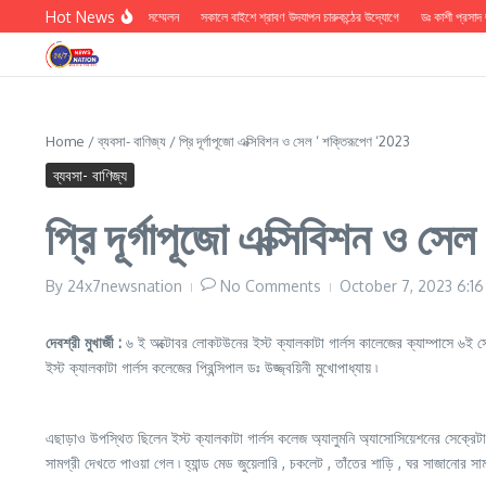
Skip to content
Hot News
হিন্দু সুরক্ষা সমিতির সাংবাদিক সম্মেলন
সকালে বাইশে শ্রাবণ উদযাপন চারুকন্ঠের উদ্যোগে
ডঃ কাশী প্রসাদ জয়সও
Home
/
ব্যবসা- বাণিজ্য
/
প্রি দূর্গাপূজো এক্সিবিশন ও সেল ‘ শক্তিরূপেণ ‘2023
ব্যবসা- বাণিজ্য
প্রি দূর্গাপূজো এক্সিবিশন ও স
By
24x7newsnation
No Comments
October 7, 2023
6:1
দেবশ্রী মুখার্জী :
৬ ই অক্টোবর লোকটউনের ইস্ট ক্যালকাটা গার্লস কালেজের ক্যাম্পাসে ৬ই সেপ
ইস্ট ক্যালকাটা গার্লস কলেজের প্রিন্সিপাল ডঃ উজ্জ্বয়িনী মুখোপাধ্যায় ৷
এছাড়াও উপস্থিত ছিলেন ইস্ট ক্যালকাটা গার্লস কলেজ অ্যালুমনি অ্যাসোসিয়েশনের সেক্রেটারী প
সামগ্রী দেখতে পাওয়া গেল ৷ হ্যান্ড মেড জুয়েলারি , চকলেট , তাঁতের শাড়ি , ঘর সাজানোর 