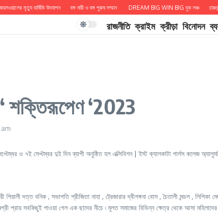
য়ালের মৃত্যু বার্ষিকি উদযাপন
বঙ্গ নারী ও বঙ্গ পুরুষ সম্মান
DREAM BIG WIN BIG বুক লঞ্চ
চারুকন্ঠ 
রাজনীতি
ক্রাইম
ক্রীড়া
বিনোদন
ব্
েল ‘ শক্তিরূপেণ ‘2023
6 am
্টেম্বর ও ৭ই সেপ্টম্বর দুই দিন ব্যাপী অনুষ্ঠিত হল এক্সিবিশন | ইস্ট ক্যালকাটা গার্লস কলেজ অ্য
িয়ালী দত্ত বনিক , সভাপতি শ্রীজিতা নাহা , ট্রেজারার দ্বীগঙ্গনা বোস , চৈতালী মন্ডল , লিপিকা মেদ
সামগ্রী প্রায় সবকিছুই পাওয়া গেল এক ছাদের নীচে ৷ মূলত সমাজের বিভিন্ন ক্ষেত্র থেকে আসা মহিলা