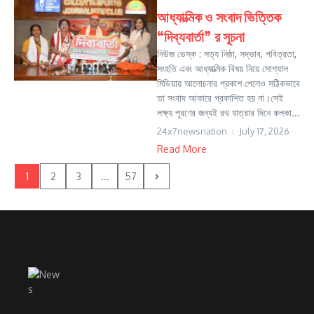
আধ্যাত্মিক ও সংবাদ ভিত্তিক
“দিব্যবার্তা” র সূচনা
নিউজ ডেস্ক : সত্য নিষ্ঠা, সদ্ভাব, পবিত্রতা,
সংহতি এবং আধ্যাত্মিক বিষয় নিয়ে সোশ্যাল
মিডিয়ায় আলোচনার প্রকাশ পেলেও সঠিকভাবে
তা সংবাদ আকারে প্রকাশিত হয় না।সেই
লক্ষ্য পূরণের জন্যই রথ যাত্রার দিনে কলকা...
24x7newsnation
July 17, 2026
Read More
1
2
3
...
57