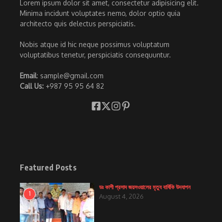
Lorem ipsum dolor sit amet, consectetur adipisicing elit.
Minima incidunt voluptates nemo, dolor optio quia
architecto quis delectus perspiciatis.
Nobis atque id hic neque possimus voluptatum
voluptatibus tenetur, perspiciatis consequuntur.
Email
: sample@gmail.com
Call Us:
+987 95 95 64 82
Featured Posts
ডঃ কাশী প্রসাদ জয়সওয়ালের মৃত্যু বার্ষিকি উদযাপন
1
August 4, 2026