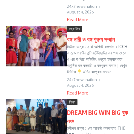
24x7newsnation
August 4, 2026
Read More
জ্যোতিষ
বঙ্গ নারী ও বঙ্গ পুরুষ সম্মান
নিউজ ডেস্ক : ২ রা আগস্ট কলকাতার ICCR
এ রেড ওয়াইন এন্টারটেন্টমেন্টের এর পক্ষ থেকে
ও এর কর্ণধার অভিজিৎ গুপ্তর তত্ত্বাবধানে
অনুষ্ঠিত হল বঙ্গনারী ও বঙ্গপুরুষ সম্মান | দেখুন
ভিডিও
এদিন বঙ্গপুরুষ সম্মানে...
24x7newsnation
August 4, 2026
Read More
শিক্ষা
DREAM BIG WIN BIG বুক
লঞ্চ
সন্দীপন মান্না : ১লা আগস্ট কলকাতার THE