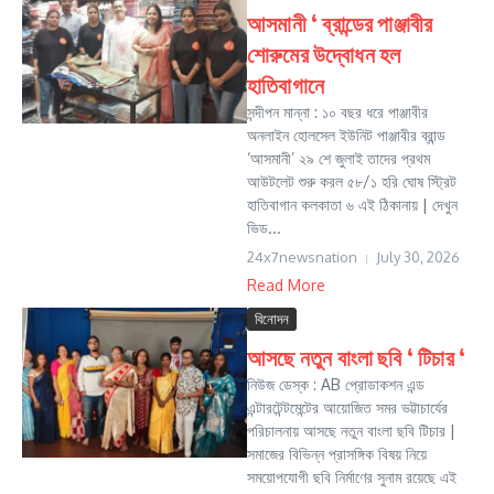
আসমানী ‘ ব্রান্ডের পাঞ্জাবীর
শোরুমের উদ্বোধন হল
হাতিবাগানে
সন্দীপন মান্না : ১০ বছর ধরে পাঞ্জাবীর
অনলাইন হোলসেল ইউনিট পাঞ্জাবীর ব্রান্ড
‘আসমানী’ ২৯ শে জুলাই তাদের প্রথম
আউটলেট শুরু করল ৫৮/১ হরি ঘোষ স্ট্রিট
হাতিবাগান কলকাতা ৬ এই ঠিকানায় | দেখুন
ভিড...
24x7newsnation
July 30, 2026
Read More
বিনোদন
আসছে নতুন বাংলা ছবি ‘ টিচার ‘
নিউজ ডেস্ক : AB প্রোডাকশন এন্ড
এন্টারটেন্টমেন্টের আয়োজিত সমর ভট্টাচার্যের
পরিচালনায় আসছে নতুন বাংলা ছবি টিচার |
সমাজের বিভিন্ন প্রাসঙ্গিক বিষয় নিয়ে
সময়োপযোগী ছবি নির্মাণের সুনাম রয়েছে এই