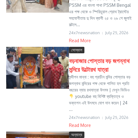
PSSM এর বাংলা শাখা PSSM Bengal
এর পক্ষ থেকে ও স্পিরিচুয়াল গ্রোথ ট্রাস্টের
সহযোগীতায় দু দিন ব্যাপী ২৫ ও ২৬ শে জুলাই
সল্টলে...
24x7newsnation
July 25, 2026
Read More
সোস্যাল
বড়বাজার পোস্তার বড় জগন্নাথ
মন্দিরে উল্টোরথ যাত্রা
সন্দীপন মান্না : বহু প্রাচীন মন্দির পোস্তার বড়
জগন্নাথ মন্দিরের পক্ষ থেকে পালিত হল প্রতি
বছরের ন্যায় রথযাত্রা উৎসব | দেখুন ভিডিও
youtube বহু বিশিষ্ট ব্যক্তিত্ব ও
ভক্তগন এই উৎসবে যোগ দান করেন | 24
...
24x7newsnation
July 25, 2026
Read More
অন্যান্য