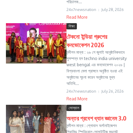
পরিচালক...
24x7newsnation
July 28, 2026
Read More
শিক্ষা
টেকনো ইন্ডিয়া গ্রুপের
কনভোকেশন 2026
সন্দীপন মান্না : ২৬ শে জুলাই আনুষ্ঠানিকভাবে
সুসম্পন্ন হল techno india university
west bengal এর কনভোকেশন ২০২৬ |
বিশ্ববাংলা মেলা প্রাঙ্গনে অনুষ্ঠিত হওয়া এই
অনুষ্ঠানের সূচনা করেন অনুষ্ঠানের মুখ্য
অতিথি...
24x7newsnation
July 26, 2026
Read More
সোস্যাল
অন্তর প্রবেশ ধ্যান জ্ঞানেম 3.0
সন্দীপন মান্না : গ্লোবাল অর্গানাইজেশন
পিরামিড স্পিরিচুয়াল সোসাইটিজ মুভমেন্ট