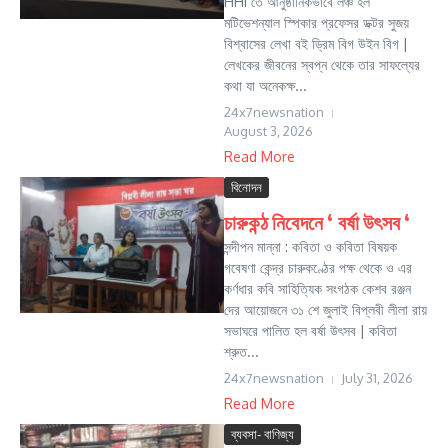
HHI তে আনুষ্ঠানিকভাবে লঞ্চ হল
মটিভেশন্যাল স্পিকার প্রফেসর ডক্টর সুজয়
বিশ্বাসের লেখা বই ড্রিম বিগ উইন বিগ |
লেখকের জীবনের স্বপ্ন থেকে তার সাফল্যের
কথা যা অনেকক্ষ...
24x7newsnation
August 3, 2026
Read More
বিনোদন
চারুকন্ঠ নিবেদনে ‘ বর্ষা উৎসব ‘
সন্দীপন মান্না : কবিতা ও কবিতা বিষয়ক
গবেষণা কেন্দ্র চারুকণ্ঠের পক্ষ থেকে ও এর
কর্ণধার কবি সাহিত্যিক সংগঠক কেশব রঞ্জন
দের আয়োজনে ৩১ শে জুলাই বিপ্লবী লীলা রায়
সভাঘরে পালিত হল বর্ষা উৎসব | কবিতা
শ্রুত...
24x7newsnation
July 31, 2026
Read More
ব্যবসা- বাণিজ্য