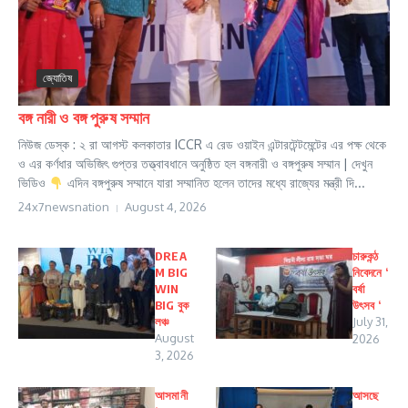
জ্যোতিষ
বঙ্গ নারী ও বঙ্গ পুরুষ সম্মান
নিউজ ডেস্ক : ২ রা আগস্ট কলকাতার ICCR এ রেড ওয়াইন এন্টারটেন্টমেন্টের এর পক্ষ থেকে
ও এর কর্ণধার অভিজিৎ গুপ্তর তত্ত্বাবধানে অনুষ্ঠিত হল বঙ্গনারী ও বঙ্গপুরুষ সম্মান | দেখুন
ভিডিও
এদিন বঙ্গপুরুষ সম্মানে যারা সম্মানিত হলেন তাদের মধ্যে রাজ্যের মন্ত্রী দি...
24x7newsnation
August 4, 2026
DREA
চারুকন্ঠ
M BIG
নিবেদনে ‘
WIN
বর্ষা
BIG বুক
উৎসব ‘
লঞ্চ
July 31,
August
2026
3, 2026
আসমানী
আসছে