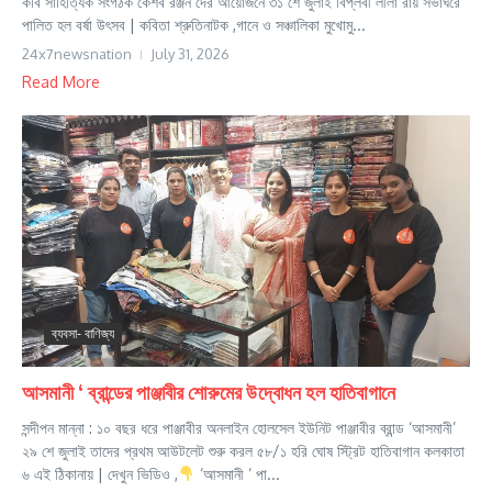
কবি সাহিত্যিক সংগঠক কেশব রঞ্জন দের আয়োজনে ৩১ শে জুলাই বিপ্লবী লীলা রায় সভাঘরে
পালিত হল বর্ষা উৎসব | কবিতা শ্রুতিনাটক ,গানে ও সঞ্চালিকা মুখোমু...
24x7newsnation
July 31, 2026
Read More
ব্যবসা- বাণিজ্য
আসমানী ‘ ব্রান্ডের পাঞ্জাবীর শোরুমের উদ্বোধন হল হাতিবাগানে
সন্দীপন মান্না : ১০ বছর ধরে পাঞ্জাবীর অনলাইন হোলসেল ইউনিট পাঞ্জাবীর ব্রান্ড ‘আসমানী’
২৯ শে জুলাই তাদের প্রথম আউটলেট শুরু করল ৫৮/১ হরি ঘোষ স্ট্রিট হাতিবাগান কলকাতা
৬ এই ঠিকানায় | দেখুন ভিডিও ,
‘আসমানী ‘ পা...