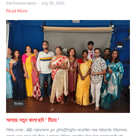
24x7newsnation
July 30, 2026
Read More
বিনোদন
আসছে নতুন বাংলা ছবি ‘ টিচার ‘
নিউজ ডেস্ক : AB প্রোডাকশন এন্ড এন্টারটেন্টমেন্টের আয়োজিত সমর ভট্টাচার্যের পরিচালনায়