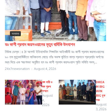
অন্যান্য
ডঃ কাশী প্রসাদ জয়সওয়ালের মৃত্যু বার্ষিকি উদযাপন
নিউজ ডেস্ক : ৪ ঠা আগস্ট ইতিহাসবিদ শিক্ষাবিদ আইনজীবী ডঃ কাশী প্রসাদ জয়সাওয়ালের
৯০ তম মৃত্যুবার্ষিকীতে মানিকতলা মোড়ে তাঁর অবক্ষ মূর্তিতে মাল্য প্রদানে শ্রদ্ধার্ঘ্য অর্পণের
মধ্য দিয়ে এক স্মরণসভা অনুষ্ঠিত হল ডঃ কাশী প্রসাদ জয়সওয়াল স্মৃতি সমিতি সদস্...
24x7newsnation
August 4, 2026
বঙ্গ নারী ও
DREA
বঙ্গ পুরুষ
M BIG
সম্মান
WIN
August
BIG বুক
লঞ্চ
4,
August
2026
3, 2026