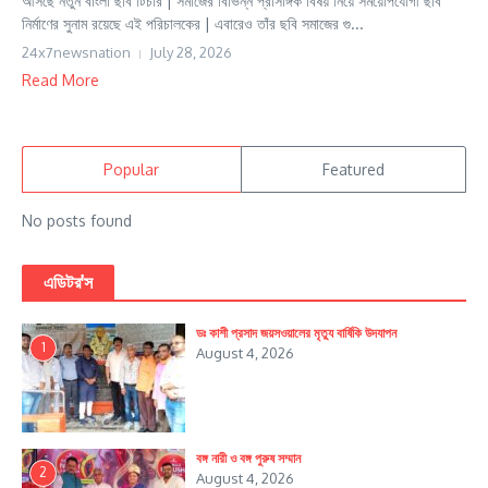
আসছে নতুন বাংলা ছবি টিচার | সমাজের বিভিন্ন প্রাসঙ্গিক বিষয় নিয়ে সময়োপযোগী ছবি
নির্মাণের সুনাম রয়েছে এই পরিচালকের | এবারেও তাঁর ছবি সমাজের গু...
24x7newsnation
July 28, 2026
Read More
Popular
Featured
No posts found
এডিটর'স
ডঃ কাশী প্রসাদ জয়সওয়ালের মৃত্যু বার্ষিকি উদযাপন
1
August 4, 2026
বঙ্গ নারী ও বঙ্গ পুরুষ সম্মান
2
August 4, 2026