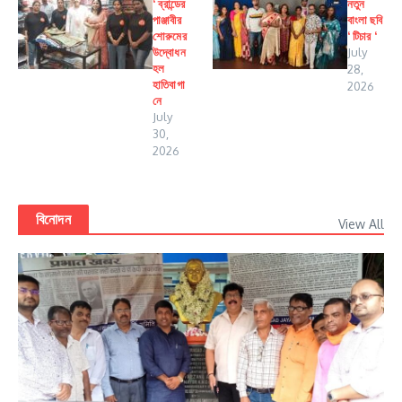
‘ ব্রান্ডের
নতুন
পাঞ্জাবীর
বাংলা ছবি
শোরুমের
‘ টিচার ‘
উদ্বোধন
July
হল
28,
হাতিবাগা
2026
নে
July
30,
2026
বিনোদন
View All