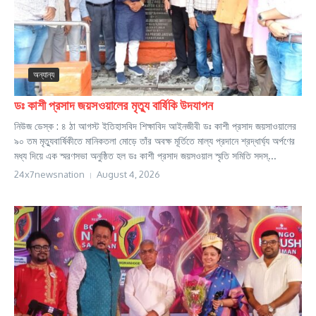
অন্যান্য
ডঃ কাশী প্রসাদ জয়সওয়ালের মৃত্যু বার্ষিকি উদযাপন
নিউজ ডেস্ক : ৪ ঠা আগস্ট ইতিহাসবিদ শিক্ষাবিদ আইনজীবী ডঃ কাশী প্রসাদ জয়সাওয়ালের
৯০ তম মৃত্যুবার্ষিকীতে মানিকতলা মোড়ে তাঁর অবক্ষ মূর্তিতে মাল্য প্রদানে শ্রদ্ধার্ঘ্য অর্পণের
মধ্য দিয়ে এক স্মরণসভা অনুষ্ঠিত হল ডঃ কাশী প্রসাদ জয়সওয়াল স্মৃতি সমিতি সদস্...
24x7newsnation
August 4, 2026