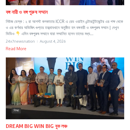
বঙ্গ নারী ও বঙ্গ পুরুষ সম্মান
নিউজ ডেস্ক : ২ রা আগস্ট কলকাতার ICCR এ রেড ওয়াইন এন্টারটেন্টমেন্টের এর পক্ষ থেকে
ও এর কর্ণধার অভিজিৎ গুপ্তর তত্ত্বাবধানে অনুষ্ঠিত হল বঙ্গনারী ও বঙ্গপুরুষ সম্মান | দেখুন
ভিডিও
এদিন বঙ্গপুরুষ সম্মানে যারা সম্মানিত হলেন তাদের মধ্য...
24x7newsnation
August 4, 2026
Read More
শিক্ষা
DREAM BIG WIN BIG বুক লঞ্চ