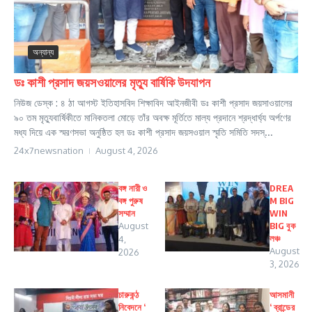
অন্যান্য
ডঃ কাশী প্রসাদ জয়সওয়ালের মৃত্যু বার্ষিকি উদযাপন
নিউজ ডেস্ক : ৪ ঠা আগস্ট ইতিহাসবিদ শিক্ষাবিদ আইনজীবী ডঃ কাশী প্রসাদ জয়সাওয়ালের
৯০ তম মৃত্যুবার্ষিকীতে মানিকতলা মোড়ে তাঁর অবক্ষ মূর্তিতে মাল্য প্রদানে শ্রদ্ধার্ঘ্য অর্পণের
মধ্য দিয়ে এক স্মরণসভা অনুষ্ঠিত হল ডঃ কাশী প্রসাদ জয়সওয়াল স্মৃতি সমিতি সদস্...
24x7newsnation
August 4, 2026
বঙ্গ নারী ও
DREA
বঙ্গ পুরুষ
M BIG
সম্মান
WIN
August
BIG বুক
লঞ্চ
4,
August
2026
3, 2026
চারুকন্ঠ
আসমানী
নিবেদনে ‘
‘ ব্রান্ডের