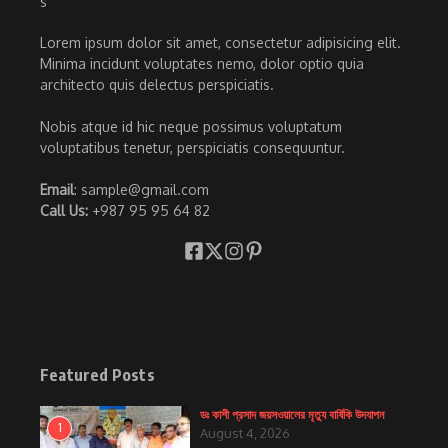
Lorem ipsum dolor sit amet, consectetur adipisicing elit.
Minima incidunt voluptates nemo, dolor optio quia
architecto quis delectus perspiciatis.
Nobis atque id hic neque possimus voluptatum
voluptatibus tenetur, perspiciatis consequuntur.
Email
: sample@gmail.com
Call Us:
+987 95 95 64 82
Featured Posts
ডঃ কাশী প্রসাদ জয়সওয়ালের মৃত্যু বার্ষিকি উদযাপন
1
August 4, 2026