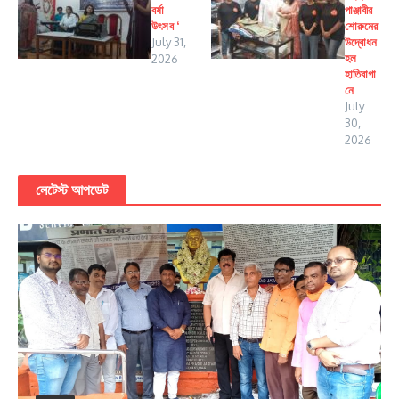
বর্ষা
পাঞ্জাবীর
উৎসব ‘
শোরুমের
July 31,
উদ্বোধন
হল
2026
হাতিবাগা
নে
July
30,
2026
লেটেস্ট আপডেট