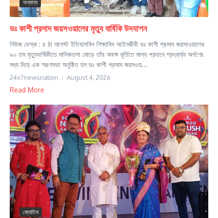
অন্যান্য
ডঃ কাশী প্রসাদ জয়সওয়ালের মৃত্যু বার্ষিকি উদযাপন
নিউজ ডেস্ক : ৪ ঠা আগস্ট ইতিহাসবিদ শিক্ষাবিদ আইনজীবী ডঃ কাশী প্রসাদ জয়সাওয়ালের
৯০ তম মৃত্যুবার্ষিকীতে মানিকতলা মোড়ে তাঁর অবক্ষ মূর্তিতে মাল্য প্রদানে শ্রদ্ধার্ঘ্য অর্পণের
মধ্য দিয়ে এক স্মরণসভা অনুষ্ঠিত হল ডঃ কাশী প্রসাদ জয়সওয়...
24x7newsnation
August 4, 2026
Read More
জ্যোতিষ