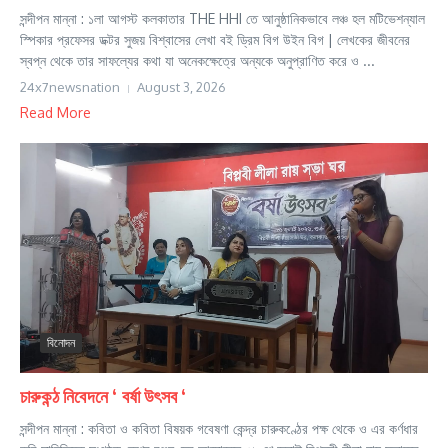
সন্দীপন মান্না : ১লা আগস্ট কলকাতার THE HHI তে আনুষ্ঠানিকভাবে লঞ্চ হল মটিভেশন্যাল
স্পিকার প্রফেসর ডক্টর সুজয় বিশ্বাসের লেখা বই ড্রিম বিগ উইন বিগ | লেখকের জীবনের
স্বপ্ন থেকে তার সাফল্যের কথা যা অনেকক্ষেত্রে অন্যকে অনুপ্রাণিত করে ও ...
24x7newsnation
August 3, 2026
Read More
বিনোদন
চারুকন্ঠ নিবেদনে ‘ বর্ষা উৎসব ‘
সন্দীপন মান্না : কবিতা ও কবিতা বিষয়ক গবেষণা কেন্দ্র চারুকণ্ঠের পক্ষ থেকে ও এর কর্ণধার