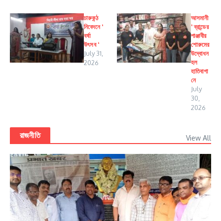
চারুকন্ঠ
আসমানী
নিবেদনে ‘
‘ ব্রান্ডের
বর্ষা
পাঞ্জাবীর
উৎসব ‘
শোরুমের
July 31,
উদ্বোধন
হল
2026
হাতিবাগা
নে
July
30,
2026
রাজনীতি
View All