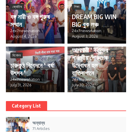
জ্যোতিষ
শিক্ষা
বঙ্গ নারী ও বঙ্গ পুরুষ
DREAM BIG WIN
সম্মান
BIG বুক লঞ্চ
24x7newsnation
24x7newsnation
August 4, 2026
August 3, 2026
ব্যবসা- বাণিজ্য
আসমানী ‘ ব্রান্ডের
বিনোদন
পাঞ্জাবীর শোরুমের
চারুকন্ঠ নিবেদনে ‘ বর্ষা
উদ্বোধন হল
উৎসব ‘
হাতিবাগানে
24x7newsnation
24x7newsnation
July 31, 2026
July 30, 2026
Category List
অন্যান্য
71 Articles