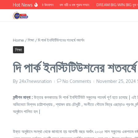
Skip to content
Hot News
 প্রসাদ জয়সওয়ালের মৃত্যু বার্ষিকি উদযাপন
বঙ্গ নারী ও বঙ্গ পুরুষ সম্মান
DREAM BIG WIN BIG বুক লঞ্চ
Home
/
শিক্ষা
/
দি পার্ক ইনস্টিটিউশনের শতবর্ষে পদার্পন
শিক্ষা
দি পার্ক ইনস্টিটিউশনের শতবর্ষে 
By
24x7newsnation
No Comments
November 25, 2024
সন্দীপন মান্না :
উত্তর কলকাতার দি পার্ক ইনস্টিটিউট স্কুলের শতবর্ষ পূর্ণ হতে চলেছে | এই বি
অভিনেতা বিপ্লব চট্টোপাধ্যায় , শ্যামল রায় চৌধুরী , সংগীতে গৌতম মিত্র এছাড়াও প্রণব নন্
অনুষ্ঠান পালিত হল |
উক্ত অনুষ্ঠানে সংস্থা থেকে জানানো হয় আগামী বছর অর্থাৎ ২০২৫ সাল স্কুলের একশতম বর্ষ উ