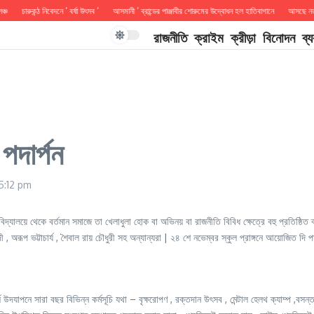
চারুকন্ঠ নিবেদনে ‘ বর্ষা উৎসব ‘
আসমানী ‘ ব্রান্ডের পাঞ্জাবীর শোরুমের উদ্বোধন হল হাতিবাগানে
আসছে নতুন বাং
রাজনীতি
ক্রাইম
ক্রীড়া
বিনোদন
ব্
পদার্পন
5:12 pm
দ্যালয়ে থেকে বর্তমান সমাজে তা খেলাধুলা হোক বা অভিনয় বা রাজনীতি বিবিধ ক্ষেত্রে বহু প্রতিষ্ঠিত ব
দী , অরূপ ভট্টাচার্য , শৈবাল রায় চৌধুরী সহ অন্যান্যরা | ২৪ শে নভেম্বর স্কুল প্রাঙ্গনে আয়োজিত দ
দযাপনে সারা বছর বিভিন্ন কর্মসূচি যথা – বৃক্ষরোপণ , রক্তদান উৎসব , মেন্টাল হেলথ ক্যাম্প ,বসন্