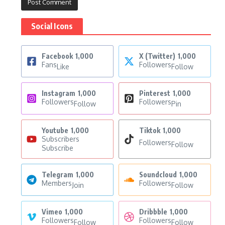
Social Icons
Facebook
1,000
X (Twitter)
1,000
Fans
Followers
Like
Follow
Instagram
1,000
Pinterest
1,000
Followers
Followers
Follow
Pin
Youtube
1,000
Tiktok
1,000
Subscribers
Followers
Follow
Subscribe
Telegram
1,000
Soundcloud
1,000
Members
Followers
Join
Follow
Vimeo
1,000
Dribbble
1,000
Followers
Followers
Follow
Follow