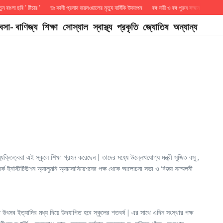
লা ছবি ‘ টিচার ‘
ডঃ কাশী প্রসাদ জয়সওয়ালের মৃত্যু বার্ষিকি উদযাপন
বঙ্গ নারী ও বঙ্গ পুরুষ সম্মান
DREAM B
যবসা- বাণিজ্য
শিক্ষা
সোস্যাল
স্বাস্থ্য
প্রকৃতি
জ্যোতিষ
অন্যান্য
্যক্তিত্বরা এই স্কুলে শিক্ষা গ্রহন করেছেন | তাদের মধ্যে উল্লেখযোগ্য মন্ত্রী সুজিত বসু ,
ি পার্ক ইনস্টিটিউশন অ্যালুমনি অ্যাসোসিয়েশনের পক্ষ থেকে আলোচনা সভা ও বিজয় সম্মেলনী
ত উৎসব ইত্যাদির মধ্য দিয়ে উদযাপিত হবে স্কুলের শতবর্ষ | এর সাথে এদিন সংস্থার পক্ষ