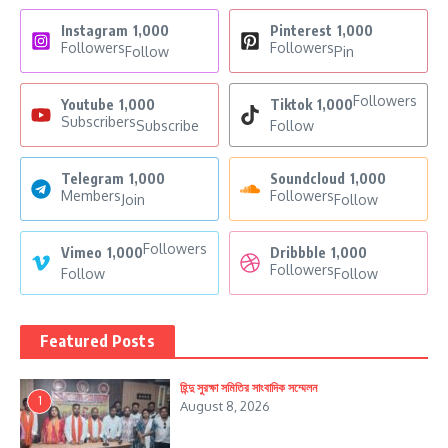
Instagram
1,000
Pinterest
1,000
Followers
Followers
Follow
Pin
Followers
Youtube
1,000
Tiktok
1,000
Subscribers
Subscribe
Follow
Telegram
1,000
Soundcloud
1,000
Members
Followers
Join
Follow
Followers
Vimeo
1,000
Dribbble
1,000
Followers
Follow
Follow
Featured Posts
হিন্দু সুরক্ষা সমিতির সাংবাদিক সম্মেলন
1
August 8, 2026