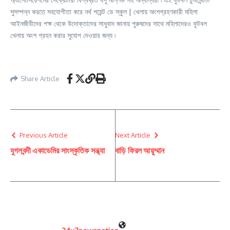
সুসম্পন্ন করতে সহযোগীতা করে নর্থ পয়েন্ট ডে স্কুল | খেলায় অংশগ্রহণকারী মহিলা
আইনজীবীদের পক্ষ থেকে উদোক্তাদের সাধুবাদ জানায় পুরুষদের সাথে মহিলাদেরও ফুটবল
খেলায় অংশ গ্রহন করার সুযোগ দেওয়ার জন্য ৷
Share Article
Previous Article
Next Article
যুগলবন্দী একাডেমির সাংস্কৃতিক সন্ধ্যা
বাড়ি ফিরল আয়ুম্মান