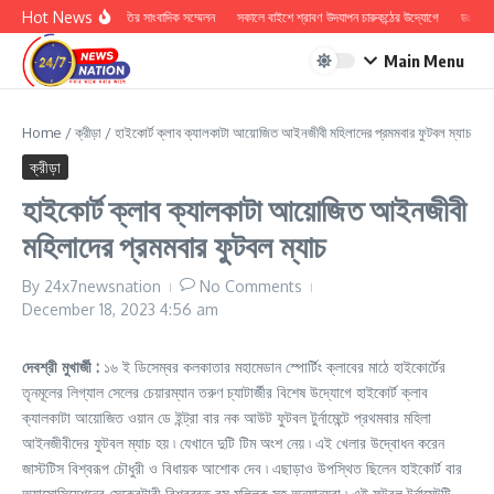
Skip to content
Hot News
হিন্দু সুরক্ষা সমিতির সাংবাদিক সম্মেলন
সকালে বাইশে শ্রাবণ উদযাপন চারুকন্ঠের উদ্যোগে
ডঃ কাশী 
Main Menu
Home
/
ক্রীড়া
/
হাইকোর্ট ক্লাব ক্যালকাটা আয়োজিত আইনজীবী মহিলাদের প্রমমবার ফুটবল ম্যাচ
ক্রীড়া
হাইকোর্ট ক্লাব ক্যালকাটা আয়োজিত আইনজীবী
মহিলাদের প্রমমবার ফুটবল ম্যাচ
By
24x7newsnation
No Comments
December 18, 2023
4:56 am
দেবশ্রী মুখার্জী :
১৬ ই ডিসেম্বর কলকাতার মহামেডান স্পোর্টিং ক্লাবের মাঠে হাইকোর্টের
তৃনমূলের লিগ্যাল সেলের চেয়ারম্যান তরুণ চ্যাটার্জীর বিশেষ উদ্যোগে হাইকোর্ট ক্লাব
ক্যালকাটা আয়োজিত ওয়ান ডে ইন্ট্রা বার নক আউট ফুটবল টুর্নামেন্টে প্রথমবার মহিলা
আইনজীবীদের ফুটবল ম্যাচ হয় ৷ যেখানে দুটি টিম অংশ নেয় ৷ এই খেলার উদ্বোধন করেন
জাস্টটিস বিশ্বরূপ চৌধুরী ও বিধায়ক আশোক দেব ৷ এছাড়াও উপস্থিত ছিলেন হাইকোর্ট বার
অ্যাসোসিয়েশনের সেক্রেটারী বিশ্বব্রত বসু মল্লিক সহ অন্যান্যরা ৷ এই ফুটবল টুর্নামেন্টটি