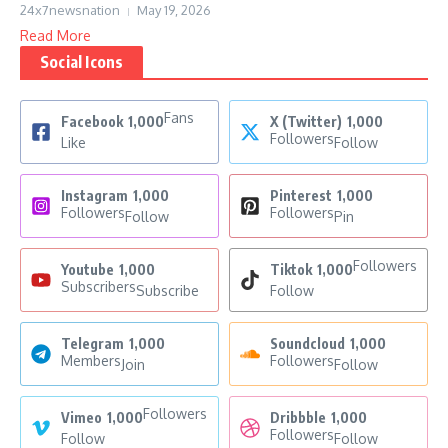
24x7newsnation
May 19, 2026
Read More
Social Icons
Fans
Facebook
1,000
X (Twitter)
1,000
Followers
Like
Follow
Instagram
1,000
Pinterest
1,000
Followers
Followers
Follow
Pin
Followers
Youtube
1,000
Tiktok
1,000
Subscribers
Subscribe
Follow
Telegram
1,000
Soundcloud
1,000
Members
Followers
Join
Follow
Followers
Vimeo
1,000
Dribbble
1,000
Followers
Follow
Follow