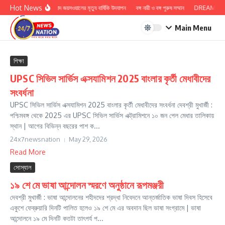
Skip to content
Hot News
ডঃ কাশী প্রসাদ জয়সওয়ালের মৃত্যু বার্ষিকি উদযাপন
বঙ্গ নারী ও বঙ্গ পুরুষ সম্মান
DREAM BIG W
Main Menu
শিক্ষা
UPSC সিভিল সার্ভিস এক্সযামিশন 2025 বাংলার কৃর্তী মেধাবীদের
সংবর্ধনা
UPSC সিভিল সার্ভিস এক্সযামিশন 2025 বাংলার কৃর্তী মেধাবীদের সংবর্ধনা দেবশ্রী মুখার্জী :
পশ্চিমবঙ্গ থেকে 2025 এর UPSC সিভিল সার্ভিস এক্ট্রামিশনে ১০ জন পেল মেধার তালিকায়
স্থান | আগের বিভিন্ন বছরের পাশ ক...
24x7newsnation
May 29, 2026
Read More
সোস্যাল
১৯ শে মে ভাষা আন্দোলন স্মরণে অনুষ্ঠানে রূপমঞ্জরী
দেবশ্রী মুখার্জী : ভাষা আন্দোলনের শহীদদের শ্রদ্ধা নিবেদনে আন্তর্জাতিক ভাষা দিবস হিসেবে
একুশে ফেব্রুয়ারি দিনটি পালিত হলেও ১৯ শে মে এর অবদান ছিল ভাষা সংগ্রামে | ভাষা
আন্দোলনে ১৯ মে দিনটি কতটা তাৎপর্য প...