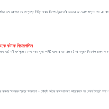
কে মেইল করে জানানো হয় যে তৃনমূল দিল্লি যাবার বিশেষ ট্রেন দাবি করলেও তা দেওয়া সম্ভব নয় ৷ এর কা
জ্যকে কটাক্ষ বিচারপতির
ঠন মেতে ওঠে এই দুর্গাপুজোয় ৷ গত বছর পূজো কমিটি গুলোকে ৬০ হাজার টাকা অনুদান দিয়েছিল রাজ্য সরকা
র্নধার বিশ্বরূপ সিন্হার উদ্যোগে ও মৌসুমী বর্ধনের ব্যবস্থাপনায় আয়োজিত হল বেঙ্গল ট্যালেন্ট অ্যাওয়