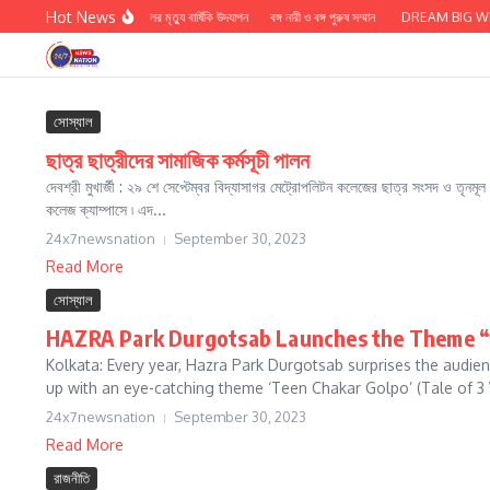
Skip to content
Hot News
ডঃ কাশী প্রসাদ জয়সওয়ালের মৃত্যু বার্ষিকি উদযাপন
বঙ্গ নারী ও বঙ্গ পুরুষ সম্মান
DREAM BIG WIN BI
সোস্যাল
ছাত্র ছাত্রীদের সামাজিক কর্মসূচী পালন
দেবশ্রী মুখার্জী : ২৯ শে সেপ্টেম্বর বিদ্যাসাগর মেট্রোপলিটন কলেজের ছাত্র সংসদ ও তৃনমূ
কলেজ ক্যাম্পাসে ৷ এদ...
24x7newsnation
September 30, 2023
Read More
সোস্যাল
HAZRA Park Durgotsab Launches the Theme “
Kolkata: Every year, Hazra Park Durgotsab surprises the audie
up with an eye-catching theme ‘Teen Chakar Golpo’ (Tale of 3 
24x7newsnation
September 30, 2023
Read More
রাজনীতি