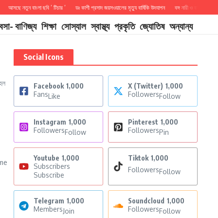
আসছে নতুন বাংলা ছবি ‘ টিচার ‘
ডঃ কাশী প্রসাদ জয়সওয়ালের মৃত্যু বার্ষিকি উদযাপন
বঙ্গ নারী ও বঙ্গ পুরুষ সম্মান
যবসা- বাণিজ্য
শিক্ষা
সোস্যাল
স্বাস্থ্য
প্রকৃতি
জ্যোতিষ
অন্যান্য
Social Icons
 হল
Facebook
1,000
X (Twitter)
1,000
Fans
Followers
Like
Follow
Instagram
1,000
Pinterest
1,000
Followers
Followers
Follow
Pin
Youtube
1,000
Tiktok
1,000
ome
Subscribers
Followers
Follow
Subscribe
Telegram
1,000
Soundcloud
1,000
Members
Followers
Join
Follow