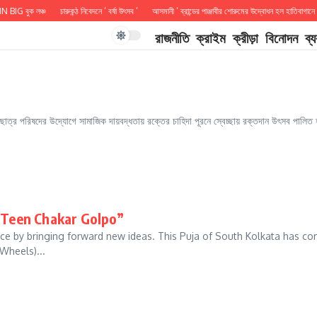
G বুক লঞ্চ
চারুকন্ঠ নিবেদনে ‘ বর্ষা উৎসব ‘
আসমানী ‘ ব্রান্ডের পাঞ্জাবীর শোরুমের উদ্বোধন হল হাতিবাগানে
রাজনীতি
ক্রাইম
ক্রীড়া
বিনোদন
ব্
ল ছাত্র পরিষদের উদ্যোগে সামাজিক দায়বদ্ধতায় রক্তের চাহিদা পূরনে স্বেচ্ছায় রক্তদান উৎসব পালিত
Teen Chakar Golpo”
nce by bringing forward new ideas. This Puja of South Kolkata has c
Wheels)...