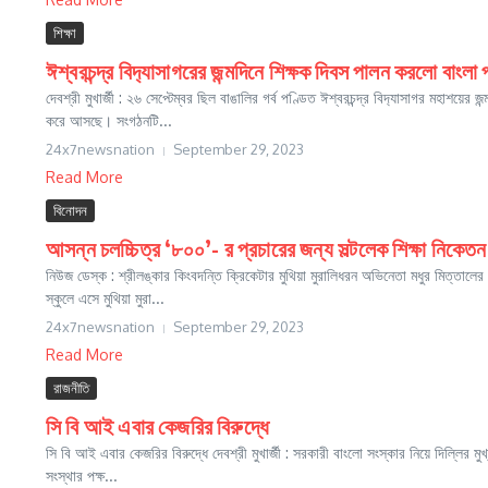
শিক্ষা
ঈশ্বরচন্দ্র বিদ‍্যাসাগরের জন্মদিনে শিক্ষক দিবস পালন করলো বাংলা প
দেবশ্রী মুখার্জী : ২৬ সেপ্টেম্বর ছিল বাঙালির গর্ব পণ্ডিত ঈশ্বরচন্দ্র বিদ‍্যাসাগর মহা
করে আসছে। সংগঠনটি...
24x7newsnation
September 29, 2023
Read More
বিনোদন
আসন্ন চলচ্চিত্র ‘৮০০’- র প্রচারের জন্য সল্টলেক শিক্ষা নিকেতন
নিউজ ডেস্ক : শ্রীলঙ্কার কিংবদন্তি ক্রিকেটার মুথিয়া মুরালিধরন অভিনেতা মধুর মিত্তালে
স্কুলে এসে মুথিয়া মুরা...
24x7newsnation
September 29, 2023
Read More
রাজনীতি
সি বি আই এবার কেজরির বিরুদ্ধে
সি বি আই এবার কেজরির বিরুদ্ধে দেবশ্রী মুখার্জী : সরকারী বাংলো সংস্কার নিয়ে দিল্লির মুখ্যম
সংস্থার পক্ষ...