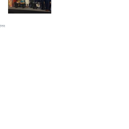
পালন
।