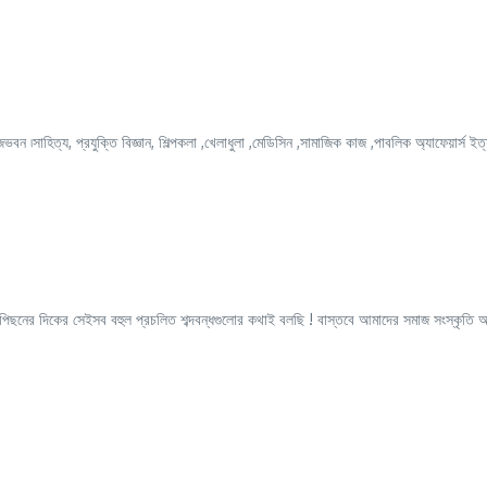
বন ৷সাহিত্য, প্রযুক্তি বিজ্ঞান, শিল্পকলা ,খেলাধুলা ,মেডিসিন ,সামাজিক কাজ ,পাবলিক অ্যাফেয়ার্স ইত্
র পিছনের দিকের সেইসব বহুল প্রচলিত শব্দবন্ধগুলোর কথাই বলছি ! বাস্তবে আমাদের সমাজ সংস্কৃতি 