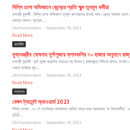
দিল্লি চলো অভিজানে কেন্দ্রের প্রতি ক্ষুব্দ তৃনমূল কর্মীরা
দেবশ্রী মুখার্জী : দিল্লি চলো অভিজানে তৃনমূল কংগ্রেসের হাওয়া গরম ৷ কেন্দ্র সরকার থে
কোচের অভাব ৷ সূত্রের ...
24x7newsnation
September 30, 2023
Read More
রাজনীতি
মুখ্যমন্ত্রীর ঘোষনায় দূর্গাপূজায় ক্লাবগুলির ৭০ হাজার অনুদানে রা
দেবশ্রী মুখার্জি : দূর্গা পূজো বাঙালির সবচেয়ে বড় উৎসব | রাজ্যজুড়ে বিভিন্ন ক্লাব, সংগ
এবছর রাজ্যের মুখ্...
24x7newsnation
September 30, 2023
Read More
অন্যান্য
বেঙ্গল ট্যালেন্ট অ্যাওয়ার্ড 2023
নিউজ ডেস্ক : ২৯ শে সেপ্টেম্বর কলকাতার মোহিত মৈত্র মঞ্চে প্রথমবার ‘বং সিনেমেটিক ‘ এর ক
202...
24x7newsnation
September 30, 2023
Read More