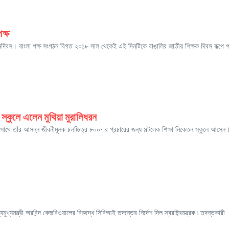
ক্ষ
শয়ের জন্মদিবস। বাংলা পক্ষ সংগঠন বিগত ২০১৮ সাল থেকেই এই দিনটিকে বাঙালির জাতীয় শিক্ষক দিবস রূপে 
 স্কুলে এলেন মুথিয়া মুরালিধরন
র সাথে তাঁর আসন্ন জীবনীমূলক চলচ্চিত্র ৮০০- র প্রচারের জন্য সল্টলেক শিক্ষা নিকেতন স্কুলে আসেন
ুখ্যমন্ত্রী অরবিন্দ কেজরিওয়ালের বিরুদ্ধে সিবিআই তদন্তের নির্দেশ দিল স্বরাষ্ট্রমন্ত্রক ৷ তদন্তকারী