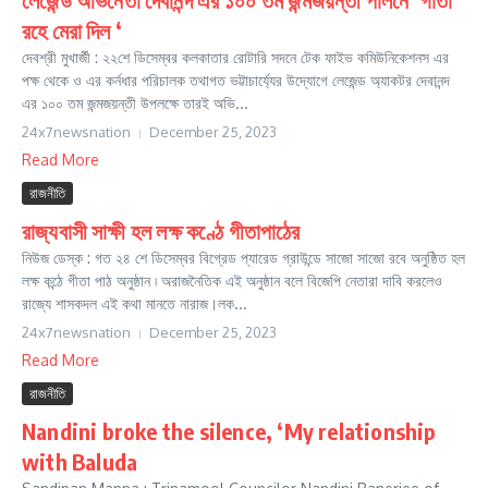
রহে মেরা দিল ‘
দেবশ্রী মুখার্জী : ২২শে ডিসেম্বর কলকাতার রোটারি সদনে টেক ফাইভ কমিউনিকেশনস এর
পক্ষ থেকে ও এর কর্নধার পরিচালক তথাগত ভট্টাচার্য্যের উদ্যোগে লেজেন্ড অ্যাকটর দেবানন্দ
এর ১০০ তম জন্মজয়ন্তী উপলক্ষে তারই অভি...
24x7newsnation
December 25, 2023
Read More
রাজনীতি
রাজ্যবাসী সাক্ষী হল লক্ষ কণ্ঠে গীতাপাঠের
নিউজ ডেস্ক : গত ২৪ শে ডিসেম্বর বিগ্রেড প্যারেড গ্রাউন্ডে সাজো সাজো রবে অনুষ্ঠিত হল
লক্ষ কন্ঠে গীতা পাঠ অনুষ্ঠান ৷ অরাজনৈতিক এই অনুষ্ঠান বলে বিজেপি নেতারা দাবি করলেও
রাজ্যে শাসকদল এই কথা মানতে নারাজ।লক...
24x7newsnation
December 25, 2023
Read More
রাজনীতি
Nandini broke the silence, ‘My relationship
with Baluda