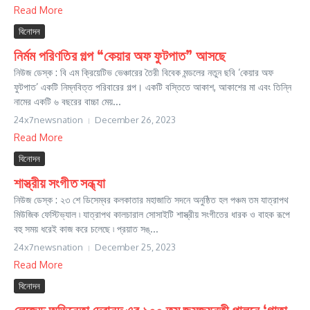
Read More
বিনোদন
নির্মম পরিণতির গল্প “কেয়ার অফ ফুটপাত” আসছে
নিউজ ডেস্ক : বি এম ক্রিয়েটিভ ভেঞ্চারের তৈরী বিবেক মন্ডলের নতুন ছবি ‘কেয়ার অফ
ফুটপাত’ একটি নিম্নবিত্ত পরিবারের গল্প। একটি বস্তিতে আকাশ, আকাশের মা এবং তিন্নি
নামের একটি ৬ বছরের বাচ্চা মেয়...
24x7newsnation
December 26, 2023
Read More
বিনোদন
শাস্ত্রীয় সংগীত সন্ধ্যা
নিউজ ডেস্ক : ২৩ শে ডিসেম্বর কলকাতার মহাজাতি সদনে অনুষ্ঠিত হল পঞ্চম তম যাত্রাপথ
মিউজিক ফেস্টিভ্যাল ৷ যাত্রাপথ কালচারাল সোসাইটি শাস্ত্রীয় সংগীতের ধারক ও বাহক রূপে
বহু সময় ধরেই কাজ করে চলেছে ৷ প্রয়াত সঙ্...
24x7newsnation
December 25, 2023
Read More
বিনোদন
লেজেন্ড অভিনেতা দেবানন্দ এর ১০০ তম জন্মজয়ন্তী পালনে ‘গাতা