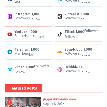
Followers
Like
Follow
Instagram
1,000
Pinterest
1,000
Followers
Followers
Follow
Pin
Followers
Youtube
1,000
Tiktok
1,000
Subscribers
Subscribe
Follow
Telegram
1,000
Soundcloud
1,000
Members
Followers
Join
Follow
Followers
Vimeo
1,000
Dribbble
1,000
Followers
Follow
Follow
Featured Posts
হিন্দু সুরক্ষা সমিতির সাংবাদিক সম্মেলন
1
August 8, 2026