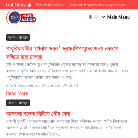
Skip to content
Hot News
হিন্দু সুরক্ষা সমিতির সাংবাদিক সম্মেলন
সকালে বাইশে শ্রাবণ উদযাপন চারুকন্ঠের উদ্যোগে
ডঃ কা
Main Menu
ব্যবসা- বাণিজ্য
পাথুরিয়াঘাটার ‘খেলাত ভবন ‘ ভ্রমনপিপাসুদের জন্য নবরূপে
সজ্জিত হতে চলেছে
সন্দীপন মান্না : বর্তমান যুগে আধুনিকতার স্রোতে বাংলার নর্থ কলকাতা আজও পুরনো
কলকাতার স্মৃতির সাথে বাংলার ঐতিহ্যকে রক্ষা করতে সচেষ্ট ৷ আমরা রয়েছি এখন ৪৭ নম্বর
পাথুরিয়াঘাটা রোডের খেলাত ঘোষ ভবনে ৷ এ বাড...
24x7newsnation
December 29, 2023
Read More
ব্যবসা- বাণিজ্য
আমতলা নলেজ সিটিতে পৌষ মেলা
দেবশ্রী মুখার্জী : ডায়মন্ডহারবার রোড আমতলায় স্থিত কবিগুরুর আশ্রম শান্তি নিকেতনের
আদলে গড়ে ওঠা ‘ নলেজ সিটি ‘ এর কর্তৃপক্ষের পক্ষ থেকে আয়োজিত ২৭ শে ডিসেম্বর
কলকাতা প্রেসক্লাবে সাংবাদিক বৈঠকে...