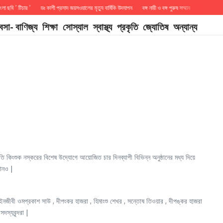
বি ‘ টিচার ‘
ডঃ কাশী প্রসাদ জয়সওয়ালের মৃত্যু বার্ষিকি উদযাপন
বঙ্গ নারী ও বঙ্গ পুরুষ সম্মান
DREAM BIG 
যবসা- বাণিজ্য
শিক্ষা
সোস্যাল
স্বাস্থ্য
প্রকৃতি
জ্যোতিষ
অন্যান্য
 কিংশুক নস্করের বিশেষ উদ্যোগে আয়োজিত চার দিনব্যাপী বিভিন্ন অনুষ্ঠানের মধ্য দিয়ে
ঠানও |
আইনজীবী ওমপ্রকাশ সাউ , দীপংকর হাজরা , হিমাংশু শেখর , সন্তোষ তিওয়ার , দীপঙ্কর হাজরা
স্যবৃন্দরা |