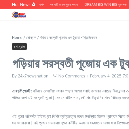
Skip to content
Hot News
াদ জয়সওয়ালের মৃত্যু বার্ষিকি উদযাপন
বঙ্গ নারী ও বঙ্গ পুরুষ সম্মান
DREAM BIG WIN BIG বুক লঞ্চ
চ
Home
/
সোস্যাল
/
গড়িয়ার সরস্বতী পূজোয় এক টুকরো শান্তিনিকেতন
সোস্যাল
গড়িয়ার সরস্বতী পূজোয় এক ট
By
24x7newsnation
No Comments
February 4, 2025
7:
দেবশ্রী মুখার্জী
:
গড়িয়ার বোয়ালিয়া নস্কর পাড়ার আমরা সবাই ক্লাবের এবারের বিনা বন্দন
পালিত হলো এই সরস্বতী পুজো | যেখানে বাউল গান , ছৌ নাচ ইত্যাদির সাথে বিভিন্ন সমাজ সেবামূ
এই পুজো পরিদর্শনে ইতিমধ্যেই বিশিষ্ট ব্যক্তিত্বের মধ্যে উপস্থিত ছিলেন প্রাক্তন বিচা
সহ অন্যান্যরা | এই পূজোর সফলতায় পুজো কমিটির অন্যান্য সদস্যদের মধ্যে যারা বিশেষভাবে 