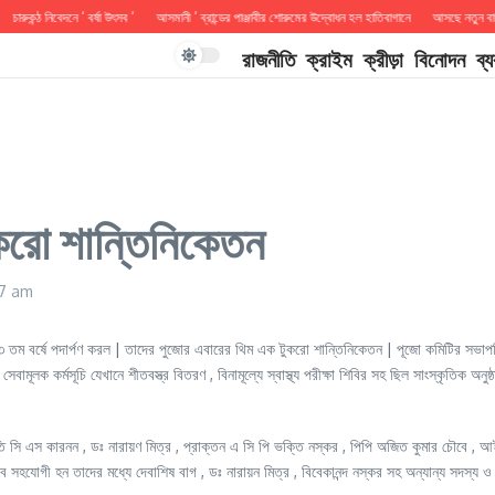
ারুকন্ঠ নিবেদনে ‘ বর্ষা উৎসব ‘
আসমানী ‘ ব্রান্ডের পাঞ্জাবীর শোরুমের উদ্বোধন হল হাতিবাগানে
আসছে নতুন বাংলা ছ
রাজনীতি
ক্রাইম
ক্রীড়া
বিনোদন
ব্
ুকরো শান্তিনিকেতন
07 am
া ৩৩ তম বর্ষে পদার্পণ করল | তাদের পুজোর এবারের থিম এক টুকরো শান্তিনিকেতন | পূজো কমিটির সভাপতি
লক কর্মসূচি যেখানে শীতবস্ত্র বিতরণ , বিনামূল্যে স্বাস্থ্য পরীক্ষা শিবির সহ ছিল সাংস্কৃতিক অনুষ্
রপতি সি এস কারনন , ডঃ নারায়ণ মিত্র , প্রাক্তন এ সি পি ভক্তি নস্কর , পিপি অজিত কুমার চৌবে , 
সহযোগী হন তাদের মধ্যে দেবাশিষ বাগ , ডঃ নারায়ন মিত্র , বিবেকানন্দ নস্কর সহ অন্যান্য সদস্য ও সদ