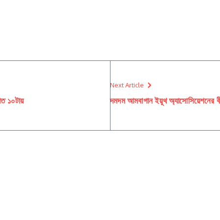
Next Article
াত ১০টায়
দমদম আমবাগান ইয়ূথ অ্যাসোসিয়েশনের বীন