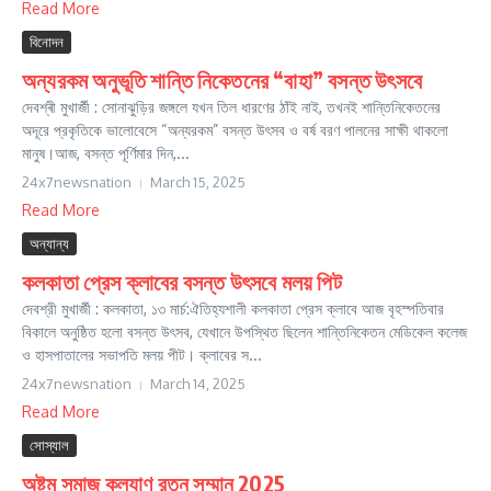
Read More
বিনোদন
অন্যরকম অনুভূতি শান্তি নিকেতনের “বাহা” বসন্ত উৎসবে
দেবশ্ৰী মুখার্জী : সোনাঝুড়ির জঙ্গলে যখন তিল ধারণের ঠাঁই নাই, তখনই শান্তিনিকেতনের
অদূরে প্রকৃতিকে ভালোবেসে “অন্যরকম” বসন্ত উৎসব ও বর্ষ বরণ পালনের সাক্ষী থাকলো
মানুষ।আজ, বসন্ত পূর্ণিমার দিন,...
24x7newsnation
March 15, 2025
Read More
অন্যান্য
কলকাতা প্রেস ক্লাবের বসন্ত উৎসবে মলয় পিট
দেবশ্রী মুখার্জী : কলকাতা, ১৩ মার্চ:ঐতিহ্যশালী কলকাতা প্রেস ক্লাবে আজ বৃহস্পতিবার
বিকালে অনুষ্ঠিত হলো বসন্ত উৎসব, যেখানে উপস্থিত ছিলেন শান্তিনিকেতন মেডিকেল কলেজ
ও হাসপাতালের সভাপতি মলয় পীট। ক্লাবের স...
24x7newsnation
March 14, 2025
Read More
সোস্যাল
অষ্টম সমাজ কল্যাণ রত্ন সম্মান 2025