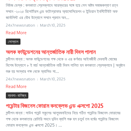
নিউজ ডেস্ক : কলকাতা প্রেসক্লাবে আরম্ভরের সঙ্গে হয়ে গেল অষ্টম সমাজকল্যাণ রত্ন
সম্মান -২০২৫ রিপোর্টারস এন্ড ফটোগ্রাফার অ্যাসোসিয়েশন ও ইন্ডিয়ান ইনস্টিটিউট অফ
জার্নালিস্ট এর যৌথ উদ্যোগে সম্মান প্রদান অন...
24x7newsnation
March 10, 2025
Read More
সোস্যাল
অলক ফাউন্ডেশনের আন্তর্জাতিক নারী দিবস পালান
সন্দীপন মান্না : অলক ফাউন্ডেশনের পক্ষ থেকে ও এর কর্ণধার আইনজীবী দেবযানী ঘোষের
বিশেষ উদ্যোগে ৮ ই মার্চ আন্তর্জাতিক নারী দিবস পালিত হল কলকাতা প্রেসক্লাবে | অনুষ্ঠান
শুরু হয় সংস্থার পক্ষ থেকে অ্যাসিড সা...
24x7newsnation
March 10, 2025
Read More
ব্যবসা- বাণিজ্য
পয়েন্টার বিজনেস ফোরাম কনক্লেভ এন্ড এক্সপো 2025
সন্দীপন মান্না : সাউথ পয়েন্ট স্কুলের আল্যুমনাইদের নিয়ে গঠিত পয়েন্টার বিজনেস ফোরামের
পক্ষ থেকে কলকাতার রোটারি সদনে দুদিন ব্যাপি শুরু হল চতুর্থ তম বর্ষের পয়েন্টার বিজনেস
ফোরাম কনক্লেভ এন্ড এক্সপো 2025। ...