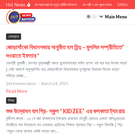
Skip to content
Hot News
ডঃ কাশী প্রসাদ জয়সওয়ালের মৃত্যু বার্ষিকি উদযাপন
বঙ্গ নারী ও বঙ্গ পুরুষ সম্মান
DREAM BIG 
Main Menu
সোস্যাল
জোড়াসাঁকো বিধানসভায় অনুষ্ঠিত হল হিন্দু – মুসলিম সম্প্রীতিতে’
দওয়াতে ইফতার ‘
দেবশ্রী মুখার্জী : বাংলার মুখ্যমন্ত্রী মমতা বন্দ্যোপাধ্যায় সর্বদা বলেন’ ধর্ম যার যার উৎসব সবার’
| সেই আদর্শে অনুপ্রাণিত হয়ে জোড়াসাঁকো বিধানসভার তৃণমূলের বিধায়ক বিবেক গুপ্তা
পবিত্র রমজা...
24x7newsnation
March 24, 2025
Read More
শিক্ষা
শুভ উদ্বোধন হল প্রি- স্কুল ‘ KIDZEE’ এর কলকাতা ট্যাংরায়
সন্দীপন মান্না : ২৩ শে মার্চ কলকাতার ট্যাংরায় রাধানাথ চৌধুরী রোডের একতা অলিএন্ডারের
বিপরীতে শুভ উদ্বোধন হল এলাকার ছোটদের শিক্ষার প্রসারে প্রি – স্কুল কিডজি | প্রি
-স্কুল থেকে আপার কেজি পযন্ত ক্ল...