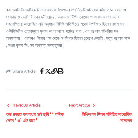
ক্যালকাটা ইলেকট্রিক ডিলার্স অ্যাসোসিয়েশনের প্রেসিডেন্ট অভিষেক বর্মার তত্ত্বাবধানে ও
সংস্থার সেক্রেটারি গগন দ্বীপ মুন্দ্রা, কনভেনর বিপিন গোয়েল ও অন্যান্য সদস্যদের
সহযোগিতায় আয়োজিত এই অনুষ্ঠানে বিশিষ্ট অতিথিদের মধ্যে উপস্থিত ছিলেন ন্যাশনাল
এক্সিকিউটিভ চেয়ারম্যান সুভাস আগরওয়াল, ধর্মেন্দ্র দাগা , ওম প্রকাশ ঝাঁঝরিয়া সহ
অন্যান্যরা | এছাড়াও সিডার পক্ষ থেকে উপস্থিত ছিলেন চন্দ্রেশ মেঘানি , সত্য প্রকাশ সাউ
, সঞ্জয় কুমার সিং সহ অন্যান্য সদস্যবৃন্দরা |
Share Article
Previous Article
Next Article
শুভ মহরত হল বাংলা দুই ছবি ‘ ‘ পথিক
নিখিল বঙ্গ শিক্ষা সমিতির সাংবাদিক
কোন ‘ ও’ এই রাত ‘
সম্মেলন