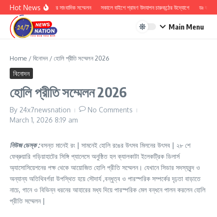
Skip to content
Hot News
হিন্দু সুরক্ষা সমিতির সাংবাদিক সম্মেলন
সকালে বাইশে শ্রাবণ উদযাপন চারুকন্ঠের উদ্যোগে
ডঃ কাশী প্
Main Menu
Home
/
বিনোদন
/
হোলি প্রীতি সম্মেলন 2026
বিনোদন
হোলি প্রীতি সম্মেলন 2026
By
24x7newsnation
No Comments
March 1, 2026
8:19 am
নিউজ ডেস্ক :
বসন্ত মানেই রং | সামনেই হোলি রঙের উৎসব মিলনের উৎসব | ২৮ শে
ফেব্রুয়ারি গড়িয়াহাটের সিঙ্গি প্যালেসে অনুষ্ঠিত হল ক্যালকাটা ইলেকট্রিক ডিলার্স
অ্যাসোসিয়েশনের পক্ষ থেকে আয়োজিত হোলি প্রীতি সম্মেলন। যেখানে সিডার সদস্যবৃন্দ ও
অন্যান্য অতিথিবর্গরা উপস্থিত হয়ে সৌদার্য ,বন্ধুত্ব ও পারস্পরিক সম্পর্কের দৃঢ়তা বাড়াতে
নাচে, গানে ও বিভিন্ন ধরনের আহারের মধ্য দিয়ে পারস্পরিক মেল বন্ধনে পালন করলেন হোলি
প্রীতি সম্মেলন |