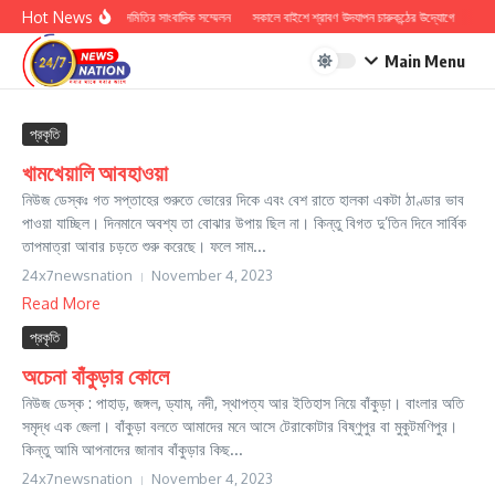
Skip to content
Hot News
হিন্দু সুরক্ষা সমিতির সাংবাদিক সম্মেলন
সকালে বাইশে শ্রাবণ উদযাপন চারুকন্ঠের উদ্যোগে
ডঃ ক
Main Menu
প্রকৃতি
খামখেয়ালি আবহাওয়া
নিউজ ডেস্কঃ গত সপ্তাহের শুরুতে ভোরের দিকে এবং বেশ রাতে হালকা একটা ঠাণ্ডার ভাব
পাওয়া যাচ্ছিল। দিনমানে অবশ্য তা বোঝার উপায় ছিল না। কিন্তু বিগত দু’তিন দিনে সার্বিক
তাপমাত্রা আবার চড়তে শুরু করেছে। ফলে সাম...
24x7newsnation
November 4, 2023
Read More
প্রকৃতি
অচেনা বাঁকুড়ার কোলে
নিউজ ডেস্ক : পাহাড়, জঙ্গল, ড্যাম, নদী, স্থাপত্য আর ইতিহাস নিয়ে বাঁকুড়া। বাংলার অতি
সমৃদ্ধ এক জেলা। বাঁকুড়া বলতে আমাদের মনে আসে টেরাকোটার বিষ্ণুপুর বা মুকুটমণিপুর।
কিন্তু আমি আপনাদের জানাব বাঁকুড়ার কিছ...
24x7newsnation
November 4, 2023