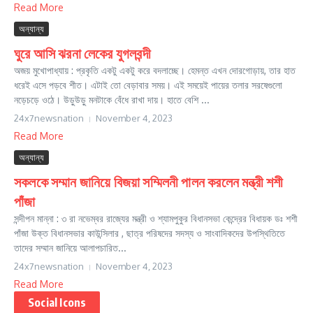
Read More
অন্যান্য
ঘুরে আসি ঝরনা লেকের যুগলবন্দী
অজয় মুখোপাধ্যায় : প্রকৃতি একটু একটু করে বদলাচ্ছে। হেমন্ত এখন দোরগোড়ায়, তার হাত
ধরেই এসে পড়বে শীত। এটাই তো বেড়াবার সময়। এই সময়েই পায়ের তলার সরষেগুলো
নড়েচড়ে ওঠে। উড়ুউড়ু মনটাকে বেঁধে রাখা দায়। হাতে বেশি ...
24x7newsnation
November 4, 2023
Read More
অন্যান্য
সকলকে সম্মান জানিয়ে বিজয়া সম্মিলনী পালন করলেন মন্ত্রী শশী
পাঁজা
সন্দীপন মান্না : ৩ রা নভেম্বর রাজ্যের মন্ত্রী ও শ্যামপুকুর বিধানসভা কেন্দ্রের বিধায়ক ডঃ শশী
পাঁজা উক্ত বিধানসভার কাউন্সিলার , ছাত্র পরিষদের সদস্য ও সাংবাদিকদের উপস্থিতিতে
তাদের সম্মান জানিয়ে আলাপচারিত...
24x7newsnation
November 4, 2023
Read More
Social Icons