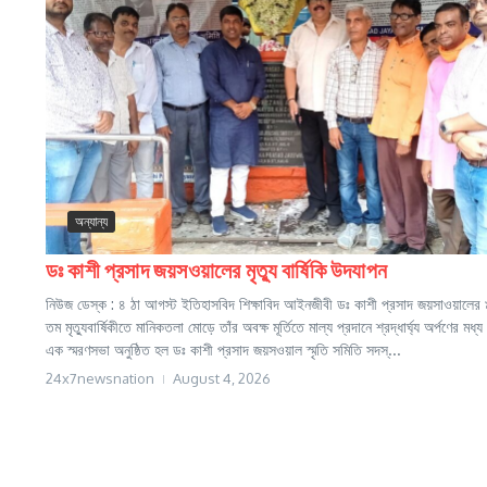
অন্যান্য
ডঃ কাশী প্রসাদ জয়সওয়ালের মৃত্যু বার্ষিকি উদযাপন
নিউজ ডেস্ক : ৪ ঠা আগস্ট ইতিহাসবিদ শিক্ষাবিদ আইনজীবী ডঃ কাশী প্রসাদ জয়সাওয়ালের
তম মৃত্যুবার্ষিকীতে মানিকতলা মোড়ে তাঁর অবক্ষ মূর্তিতে মাল্য প্রদানে শ্রদ্ধার্ঘ্য অর্পণের মধ্য 
এক স্মরণসভা অনুষ্ঠিত হল ডঃ কাশী প্রসাদ জয়সওয়াল স্মৃতি সমিতি সদস্...
24x7newsnation
August 4, 2026