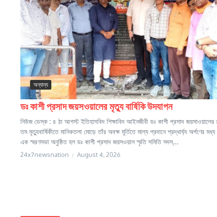
অন্যান্য
ডঃ কাশী প্রসাদ জয়সওয়ালের মৃত্যু বার্ষিকি উদযাপন
নিউজ ডেস্ক : ৪ ঠা আগস্ট ইতিহাসবিদ শিক্ষাবিদ আইনজীবী ডঃ কাশী প্রসাদ জয়সাওয়ালের
তম মৃত্যুবার্ষিকীতে মানিকতলা মোড়ে তাঁর অবক্ষ মূর্তিতে মাল্য প্রদানে শ্রদ্ধার্ঘ্য অর্পণের মধ্য 
এক স্মরণসভা অনুষ্ঠিত হল ডঃ কাশী প্রসাদ জয়সওয়াল স্মৃতি সমিতি সদস্...
24x7newsnation
August 4, 2026