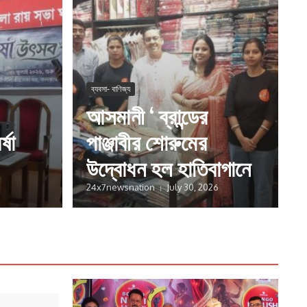
ব্যবসা- বাণিজ্য
আসমানী ‘ ব্রান্ডের
্ষা
পাঞ্জাবীর শোরুমের
উদ্বোধন হল হাতিবাগানে
24x7newsnation
July 30, 2026