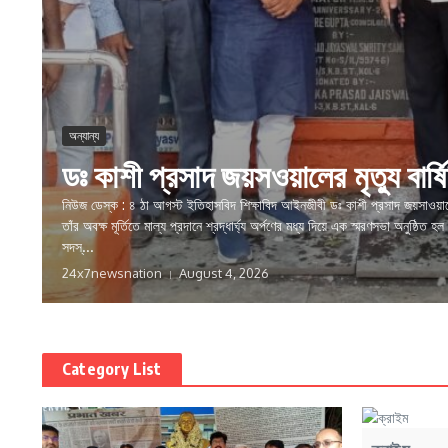
অন্যান্য
ডঃ কাশী প্রসাদ জয়সওয়ালের মৃত্যু বার্
নিউজ ডেস্ক : ৪ ঠা আগস্ট ইতিহাসবিদ শিক্ষাবিদ আইনজীবী ডঃ কাশী প্রসাদ জয়সাওয়ালে
তাঁর অবক্ষ মূর্তিতে মাল্য প্রদানে শ্রদ্ধার্ঘ্য অর্পণের মধ্য দিয়ে এক স্মরণসভা অনুষ্ঠিত 
সদস্...
24x7newsnation
August 4, 2026
Category List