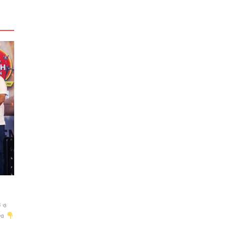
ে ও
ডিও