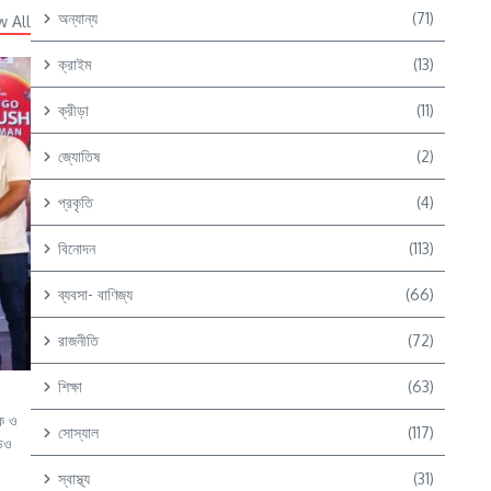
অন্যান্য
(71)
w All
ক্রাইম
(13)
ক্রীড়া
(11)
জ্যোতিষ
(2)
প্রকৃতি
(4)
বিনোদন
(113)
ব্যবসা- বাণিজ্য
(66)
রাজনীতি
(72)
শিক্ষা
(63)
কে ও
সোস্যাল
(117)
ডিও
স্বাস্থ্য
(31)