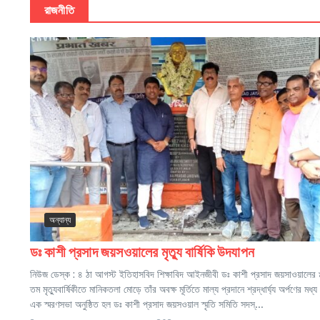
রাজনীতি
অন্যান্য
ডঃ কাশী প্রসাদ জয়সওয়ালের মৃত্যু বার্ষিকি উদযাপন
নিউজ ডেস্ক : ৪ ঠা আগস্ট ইতিহাসবিদ শিক্ষাবিদ আইনজীবী ডঃ কাশী প্রসাদ জয়সাওয়ালের
তম মৃত্যুবার্ষিকীতে মানিকতলা মোড়ে তাঁর অবক্ষ মূর্তিতে মাল্য প্রদানে শ্রদ্ধার্ঘ্য অর্পণের মধ্য 
এক স্মরণসভা অনুষ্ঠিত হল ডঃ কাশী প্রসাদ জয়সওয়াল স্মৃতি সমিতি সদস্...