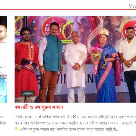
Vie
জ্যোতিষ
বঙ্গ নারী ও বঙ্গ পুরুষ সম্মান
 ৯০
নিউজ ডেস্ক : ২ রা আগস্ট কলকাতার ICCR এ রেড ওয়াইন এন্টারটেন্টমেন্টের এর পক্ষ থে
দিয়ে
এর কর্ণধার অভিজিৎ গুপ্তর তত্ত্বাবধানে অনুষ্ঠিত হল বঙ্গনারী ও বঙ্গপুরুষ সম্মান | দেখুন ভি
এদিন বঙ্গপুরুষ সম্মানে যারা সম্মানিত হলেন তাদের মধ্যে রাজ্যের মন্ত্রী দি...