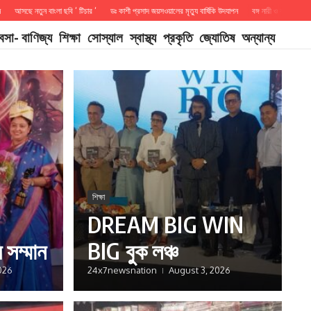
নতুন বাংলা ছবি ‘ টিচার ‘
ডঃ কাশী প্রসাদ জয়সওয়ালের মৃত্যু বার্ষিকি উদযাপন
বঙ্গ নারী ও বঙ্গ পুরুষ সম্মান
D
যবসা- বাণিজ্য
শিক্ষা
সোস্যাল
স্বাস্থ্য
প্রকৃতি
জ্যোতিষ
অন্যান্য
শিক্ষা
DREAM BIG WIN
ষ সম্মান
BIG বুক লঞ্চ
026
24x7newsnation
August 3, 2026