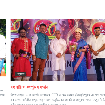
জ্যোতিষ
বঙ্গ নারী ও বঙ্গ পুরুষ সম্মান
 ৯০
নিউজ ডেস্ক : ২ রা আগস্ট কলকাতার ICCR এ রেড ওয়াইন এন্টারটেন্টমেন্টের এর পক্ষ থেক
দিয়ে
এর কর্ণধার অভিজিৎ গুপ্তর তত্ত্বাবধানে অনুষ্ঠিত হল বঙ্গনারী ও বঙ্গপুরুষ সম্মান | দেখুন ভি
এদিন বঙ্গপুরুষ সম্মানে যারা সম্মানিত হলেন তাদের মধ্য...