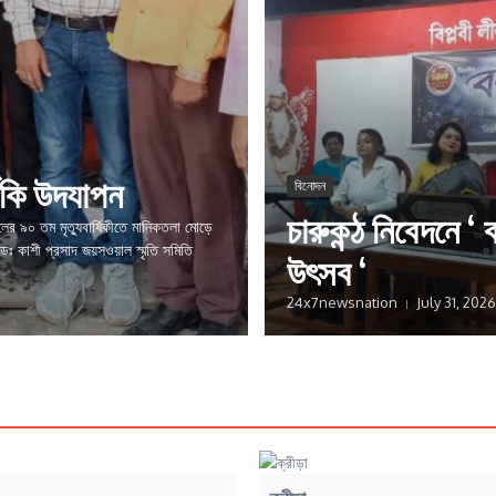
ষিকি উদযাপন
বিনোদন
চারুকন্ঠ নিবেদনে ‘ বর
র ৯০ তম মৃত্যুবার্ষিকীতে মানিকতলা মোড়ে
হল ডঃ কাশী প্রসাদ জয়সওয়াল স্মৃতি সমিতি
উৎসব ‘
24x7newsnation
July 31, 2026