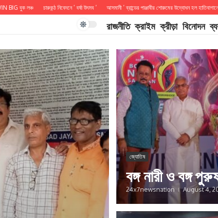
 লঞ্চ
চারুকন্ঠ নিবেদনে ‘ বর্ষা উৎসব ‘
আসমানী ‘ ব্রান্ডের পাঞ্জাবীর শোরুমের উদ্বোধন হল হাতিবাগানে
আসছে 
রাজনীতি
ক্রাইম
ক্রীড়া
বিনোদন
ব্
জ্যোতিষ
বঙ্গ নারী ও বঙ্গ পুরু
24x7newsnation
August 4, 2