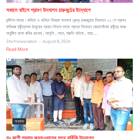
সকালে বাইশে শ্রাবণ উদযাপন চারুকন্ঠের উদ্যোগে
সন্দীপন মান্না : কবিতা ও কবিতা বিষয়ক গবেষণা কেন্দ্র চারুকন্ঠের নিবেদনে ২২ শে শ্রাবন
কবিগুরু রবীন্দ্রনাথ ঠাকুরের প্রয়াণ দিবসে তাকে শ্রদ্ধা নিবেদনে জোড়াসাঁকো রথীন্দ্র মঞ্চে
অনুষ্ঠিত হলো কবির রচনায় , আবৃতি , গানে, শ্রুতি নাটকে , নাচে...
24x7newsnation
August 8, 2026
Read More
অন্যান্য
ডঃ কাশী প্রসাদ জয়সওয়ালের মৃত্যু বার্ষিকি উদযাপন