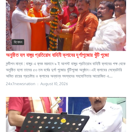
বিনোদন
অনুষ্ঠিত হল বাঙ্গুর প্রতিরোধ বাহিনী ক্লাবের দূর্গাপূজোর খুঁটি পূজো
সন্দীপন মান্না : বাঙ্গুর এ ব্লক ময়দানে ৯ ই আগস্ট বাঙ্গুর প্রতিরোধ বাহিনী ক্লাবের পক্ষ থেকে
অনুষ্ঠিত হলো তাদের ৫৩ তম বর্ষের দুর্গা পুজোর খুঁটিপূজো অনুষ্ঠান ৷ এই ক্লাবের সেক্রেটারি
অমিত রায়ের প্রচেষ্টায় ও ক্লাবের অন্যান্য সদস্যদের সহযোগিতায় আয়োজিত এ...
24x7newsnation
August 10, 2026