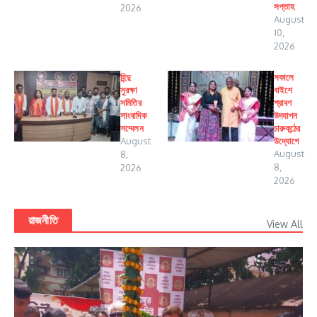
সপ্তাহ
2026
August
10,
2026
হিন্দু
সকালে
সুরক্ষা
বাইশে
সমিতির
শ্রাবণ
সাংবাদিক
উদযাপন
সম্মেলন
চারুকন্ঠের
August
উদ্যোগে
August
8,
8,
2026
2026
রাজনীতি
View All