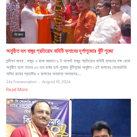
বিনোদন
অনুষ্ঠিত হল বাঙ্গুর প্রতিরোধ বাহিনী ক্লাবের দূর্গাপূজোর খুঁটি পূজো
সন্দীপন মান্না : বাঙ্গুর এ ব্লক ময়দানে ৯ ই আগস্ট বাঙ্গুর প্রতিরোধ বাহিনী ক্লাবের পক্ষ থেকে
অনুষ্ঠিত হলো তাদের ৫৩ তম বর্ষের দুর্গা পুজোর খুঁটিপূজো অনুষ্ঠান ৷ এই ক্লাবের সেক্রেটারি
অমিত রায়ের প্রচেষ্টায় ও ক্লাবের অন্যান্য সদস্যদের...
24x7newsnation
August 10, 2026
Read More