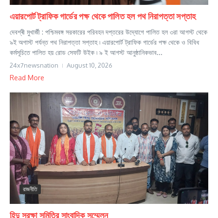
এয়ারপোর্ট ট্রাফিক গার্ডের পক্ষ থেকে পালিত হল পথ নিরাপত্তা সপ্তাহ
দেবশ্ৰী মুখার্জী : পশ্চিমবঙ্গ সরকারের পরিবহন দপ্তরের উদ্যোগে পালিত হল ৩রা আগস্ট থেকে
৯ই অগাস্ট পর্যন্ত পথ নিরাপত্তা সপ্তাহ ৷ এয়ারপোর্ট ট্রাফিক গার্ডের পক্ষ থেকে ও বিবিধ
কর্মসূচিতে পালিত হয় রোড সেফটি উইক ৷ ৯ ই আগস্ট আনুষ্ঠানিকভাব...
24x7newsnation
August 10, 2026
Read More
রাজনীতি
হিন্দু সুরক্ষা সমিতির সাংবাদিক সম্মেলন