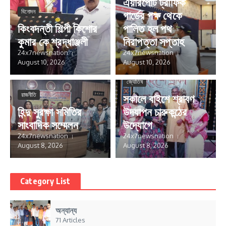
এয়ারপোর্ট ট্রাফিক
বিনোদন
গার্ডের পক্ষ থেকে
কিংবদন্তী শিল্পী কিশোর
পালিত হল পথ
কুমার কে শ্রদ্ধাঞ্জলী
নিরাপত্তা সপ্তাহ
24x7newsnation
24x7newsnation
August 10, 2026
August 10, 2026
জ্যোতিষ
রাজনীতি
সকালে বাইশে শ্রাবণ
হিন্দু সুরক্ষা সমিতির
উদযাপন চারুকন্ঠের
সাংবাদিক সম্মেলন
উদ্যোগে
24x7newsnation
24x7newsnation
August 8, 2026
August 8, 2026
Category List
অন্যান্য
71 Articles