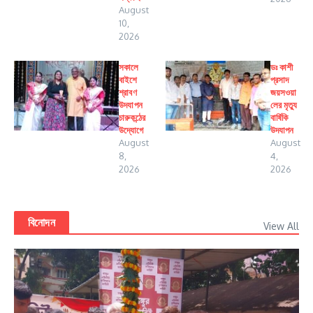
August
10,
2026
সকালে
ডঃ কাশী
বাইশে
প্রসাদ
শ্রাবণ
জয়সওয়া
উদযাপন
লের মৃত্যু
চারুকন্ঠের
বার্ষিকি
উদ্যোগে
উদযাপন
August
August
8,
4,
2026
2026
বিনোদন
View All