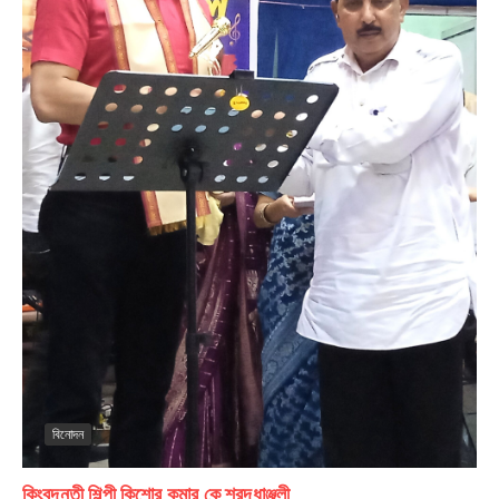
বিনোদন
কিংবদন্তী শিল্পী কিশোর কুমার কে শ্রদ্ধাঞ্জলী