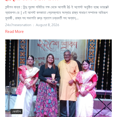
সন্দীপন মান্না : হিন্দু সুরক্ষা সমিতির পক্ষ থেকে আগামী 16 ই আ্গাস্ট অনুষ্ঠিত হচ্ছে ডায়রেক্ট
অ্যাকশন ডে | ৮ই আগস্ট কলকাতা প্রেসক্লাবে সংস্থার রাজ্য সাধারণ সম্পাদক অভিরূপ
মুখার্জী , রাজ্য সহ সভাপতি রুদ্র প্রতাপ চক্রবর্তী সহ অন্যান্...
24x7newsnation
August 8, 2026
Read More
জ্যোতিষ