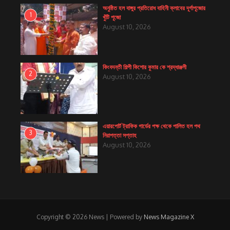
অনুষ্ঠিত হল বাঙ্গুর প্রতিরোধ বাহিনী ক্লাবের দূর্গাপূজোর
1
খুঁটি পূজো
August 10, 2026
কিংবদন্তী শিল্পী কিশোর কুমার কে শ্রদ্ধাঞ্জলী
2
August 10, 2026
এয়ারপোর্ট ট্রাফিক গার্ডের পক্ষ থেকে পালিত হল পথ
3
নিরাপত্তা সপ্তাহ
August 10, 2026
Copyright © 2026 News | Powered by
News Magazine X