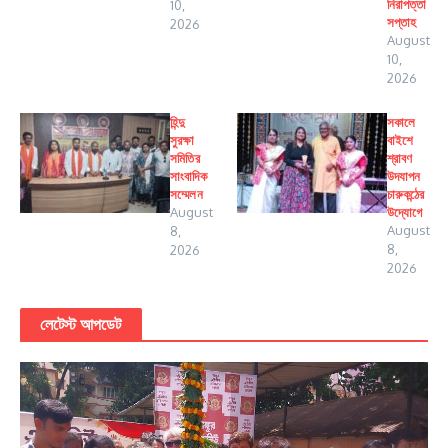
নিরাপত্তা
10,
সপ্তাহ
2026
August
10,
2026
হিন্দু
সকালে
সুরক্ষা
বাইশে
সমিতির
শ্রাবণ
সাংবাদিক
উদযাপন
সম্মেলন
চারুকন্ঠের
August
উদ্যোগে
August
8,
8,
2026
2026
লেটেস্ট আপডেট