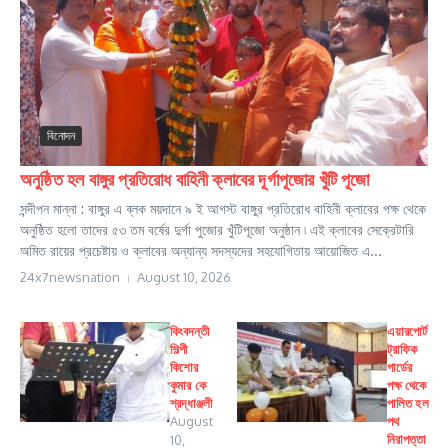
বিনোদন
অনুষ্ঠিত হল বাঙ্গুর প্রতিরোধ বাহিনী ক্লাবের দূর্গাপূজোর খুঁটি পূজো
সন্দীপন মান্না : বাঙ্গুর এ ব্লক ময়দানে ৯ ই আগস্ট বাঙ্গুর প্রতিরোধ বাহিনী ক্লাবের পক্ষ থেকে
অনুষ্ঠিত হলো তাদের ৫৩ তম বর্ষের দুর্গা পুজোর খুঁটিপূজো অনুষ্ঠান ৷ এই ক্লাবের সেক্রেটারি
অমিত রায়ের প্রচেষ্টায় ও ক্লাবের অন্যান্য সদস্যদের সহযোগিতায় আয়োজিত এ...
24x7newsnation
August 10, 2026
কিংবদন্তী
এয়ারপোর্ট
শিল্পী
ট্রাফিক
কিশোর
গার্ডের
কুমার কে
পক্ষ থেকে
শ্রদ্ধাঞ্জলী
পালিত হল
August
পথ
নিরাপত্তা
10,