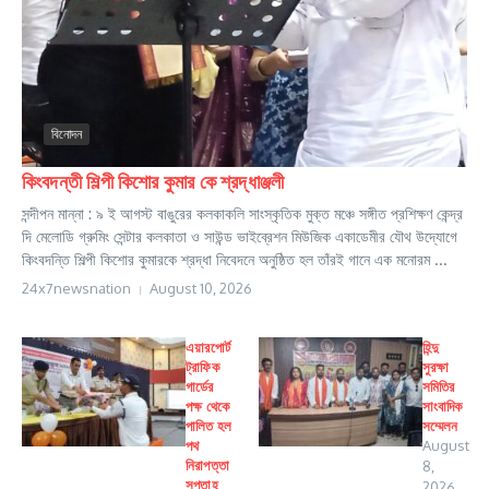
বিনোদন
কিংবদন্তী শিল্পী কিশোর কুমার কে শ্রদ্ধাঞ্জলী
সন্দীপন মান্না : ৯ ই আগস্ট বাঙুরের কলকাকলি সাংস্কৃতিক মুক্ত মঞ্চে সঙ্গীত প্রশিক্ষণ কেন্দ্র
দি মেলোডি গ্রুমিং সেন্টার কলকাতা ও সাউন্ড ভাইব্রেশন মিউজিক একাডেমীর যৌথ উদ্যোগে
কিংবদন্তি শিল্পী কিশোর কুমারকে শ্রদ্ধা নিবেদনে অনুষ্ঠিত হল তাঁরই গানে এক মনোরম ...
24x7newsnation
August 10, 2026
এয়ারপোর্ট
হিন্দু
ট্রাফিক
সুরক্ষা
গার্ডের
সমিতির
পক্ষ থেকে
সাংবাদিক
পালিত হল
সম্মেলন
পথ
August
নিরাপত্তা
8,
সপ্তাহ
2026