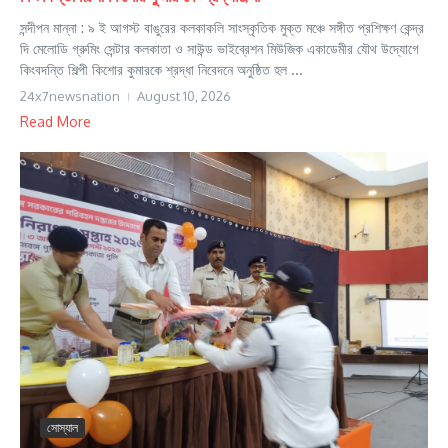
সন্দীপন মান্না : ৯ ই আগস্ট বাঙুরের কলকাকলি সাংস্কৃতিক মুক্ত মঞ্চে সঙ্গীত প্রশিক্ষণ কেন্দ্র
দি মেলোডি গ্রুমিং সেন্টার কলকাতা ও সাউন্ড ভাইব্রেশন মিউজিক একাডেমীর যৌথ উদ্যোগে
কিংবদন্তি শিল্পী কিশোর কুমারকে শ্রদ্ধা নিবেদনে অনুষ্ঠিত হল ...
24x7newsnation
August 10, 2026
Read More
সোস্যাল