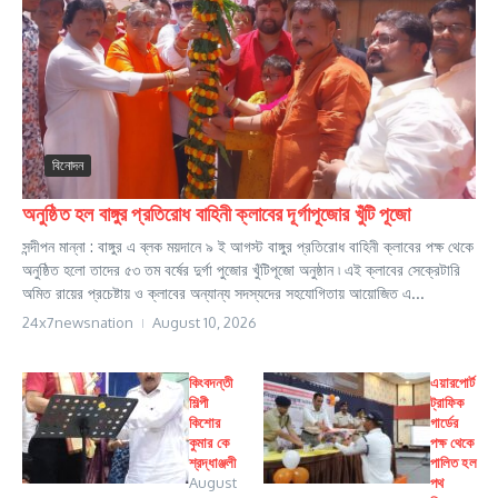
বিনোদন
অনুষ্ঠিত হল বাঙ্গুর প্রতিরোধ বাহিনী ক্লাবের দূর্গাপূজোর খুঁটি পূজো
সন্দীপন মান্না : বাঙ্গুর এ ব্লক ময়দানে ৯ ই আগস্ট বাঙ্গুর প্রতিরোধ বাহিনী ক্লাবের পক্ষ থেকে
অনুষ্ঠিত হলো তাদের ৫৩ তম বর্ষের দুর্গা পুজোর খুঁটিপূজো অনুষ্ঠান ৷ এই ক্লাবের সেক্রেটারি
অমিত রায়ের প্রচেষ্টায় ও ক্লাবের অন্যান্য সদস্যদের সহযোগিতায় আয়োজিত এ...
24x7newsnation
August 10, 2026
কিংবদন্তী
এয়ারপোর্ট
শিল্পী
ট্রাফিক
কিশোর
গার্ডের
কুমার কে
পক্ষ থেকে
শ্রদ্ধাঞ্জলী
পালিত হল
August
পথ