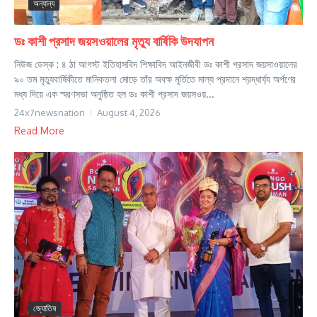
অন্যান্য
ডঃ কাশী প্রসাদ জয়সওয়ালের মৃত্যু বার্ষিকি উদযাপন
নিউজ ডেস্ক : ৪ ঠা আগস্ট ইতিহাসবিদ শিক্ষাবিদ আইনজীবী ডঃ কাশী প্রসাদ জয়সাওয়ালের
৯০ তম মৃত্যুবার্ষিকীতে মানিকতলা মোড়ে তাঁর অবক্ষ মূর্তিতে মাল্য প্রদানে শ্রদ্ধার্ঘ্য অর্পণের
মধ্য দিয়ে এক স্মরণসভা অনুষ্ঠিত হল ডঃ কাশী প্রসাদ জয়সওয়...
24x7newsnation
August 4, 2026
Read More
জ্যোতিষ