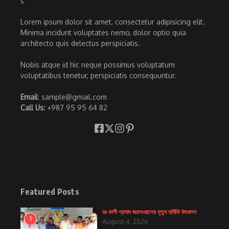
Lorem ipsum dolor sit amet, consectetur adipisicing elit.
Minima incidunt voluptates nemo, dolor optio quia
architecto quis delectus perspiciatis.
Nobis atque id hic neque possimus voluptatum
voluptatibus tenetur, perspiciatis consequuntur.
Email
: sample@gmail.com
Call Us:
+987 95 95 64 82
Featured Posts
ডঃ কাশী প্রসাদ জয়সওয়ালের মৃত্যু বার্ষিকি উদযাপন
1
August 4, 2026