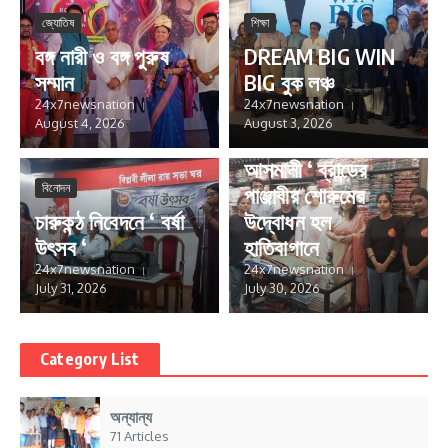
জ্যোতিষ
শিক্ষা
বঙ্গ নারী ও বঙ্গ পুরুষ
DREAM BIG WIN
সম্মান
BIG বুক লঞ্চ
24x7newsnation
24x7newsnation
August 4, 2026
August 3, 2026
ব্যবসা- বাণিজ্য
আসমানী ‘ ব্রান্ডের
বিনোদন
পাঞ্জাবীর শোরুমের
চারুকন্ঠ নিবেদনে ‘ বর্ষা
উদ্বোধন হল
উৎসব ‘
হাতিবাগানে
24x7newsnation
24x7newsnation
July 31, 2026
July 30, 2026
Category List
অন্যান্য
71 Articles