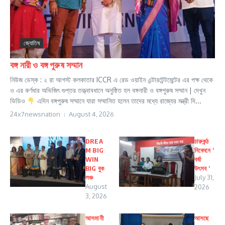
জ্যোতিষ
বঙ্গ নারী ও বঙ্গ পুরুষ সম্মান
নিউজ ডেস্ক : ২ রা আগস্ট কলকাতার ICCR এ রেড ওয়াইন এন্টারটেন্টমেন্টের এর পক্ষ থেকে
ও এর কর্ণধার অভিজিৎ গুপ্তর তত্ত্বাবধানে অনুষ্ঠিত হল বঙ্গনারী ও বঙ্গপুরুষ সম্মান | দেখুন
ভিডিও
এদিন বঙ্গপুরুষ সম্মানে যারা সম্মানিত হলেন তাদের মধ্যে রাজ্যের মন্ত্রী দি...
24x7newsnation
August 4, 2026
DREA
চারুকন্ঠ
M BIG
নিবেদনে ‘
WIN
বর্ষা
BIG বুক
উৎসব ‘
লঞ্চ
July 31,
August
2026
3, 2026
আসমানী
আসছে