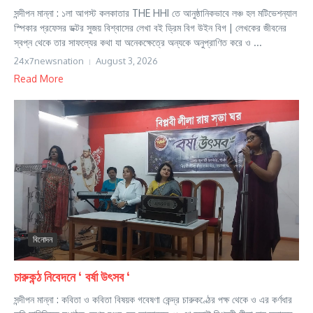
সন্দীপন মান্না : ১লা আগস্ট কলকাতার THE HHI তে আনুষ্ঠানিকভাবে লঞ্চ হল মটিভেশন্যাল
স্পিকার প্রফেসর ডক্টর সুজয় বিশ্বাসের লেখা বই ড্রিম বিগ উইন বিগ | লেখকের জীবনের
স্বপ্ন থেকে তার সাফল্যের কথা যা অনেকক্ষেত্রে অন্যকে অনুপ্রাণিত করে ও ...
24x7newsnation
August 3, 2026
Read More
বিনোদন
চারুকন্ঠ নিবেদনে ‘ বর্ষা উৎসব ‘
সন্দীপন মান্না : কবিতা ও কবিতা বিষয়ক গবেষণা কেন্দ্র চারুকণ্ঠের পক্ষ থেকে ও এর কর্ণধার