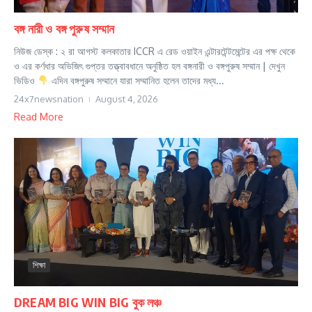
বঙ্গ নারী ও বঙ্গ পুরুষ সম্মান
নিউজ ডেস্ক : ২ রা আগস্ট কলকাতার ICCR এ রেড ওয়াইন এন্টারটেন্টমেন্টের এর পক্ষ থেকে
ও এর কর্ণধার অভিজিৎ গুপ্তর তত্ত্বাবধানে অনুষ্ঠিত হল বঙ্গনারী ও বঙ্গপুরুষ সম্মান | দেখুন
ভিডিও
এদিন বঙ্গপুরুষ সম্মানে যারা সম্মানিত হলেন তাদের মধ্য...
24x7newsnation
August 4, 2026
Read More
শিক্ষা
DREAM BIG WIN BIG বুক লঞ্চ