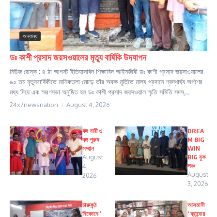
অন্যান্য
ডঃ কাশী প্রসাদ জয়সওয়ালের মৃত্যু বার্ষিকি উদযাপন
নিউজ ডেস্ক : ৪ ঠা আগস্ট ইতিহাসবিদ শিক্ষাবিদ আইনজীবী ডঃ কাশী প্রসাদ জয়সাওয়ালের
৯০ তম মৃত্যুবার্ষিকীতে মানিকতলা মোড়ে তাঁর অবক্ষ মূর্তিতে মাল্য প্রদানে শ্রদ্ধার্ঘ্য অর্পণের
মধ্য দিয়ে এক স্মরণসভা অনুষ্ঠিত হল ডঃ কাশী প্রসাদ জয়সওয়াল স্মৃতি সমিতি সদস্...
24x7newsnation
August 4, 2026
বঙ্গ নারী ও
DREA
বঙ্গ পুরুষ
M BIG
সম্মান
WIN
August
BIG বুক
লঞ্চ
4,
August
2026
3, 2026
চারুকন্ঠ
আসমানী
নিবেদনে ‘
‘ ব্রান্ডের