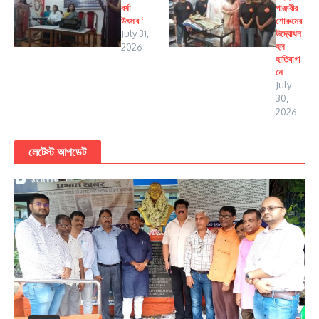
বর্ষা
পাঞ্জাবীর
উৎসব ‘
শোরুমের
July 31,
উদ্বোধন
হল
2026
হাতিবাগা
নে
July
30,
2026
লেটেস্ট আপডেট