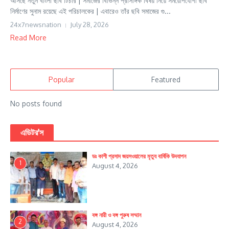
আসছে নতুন বাংলা ছবি টিচার | সমাজের বিভিন্ন প্রাসঙ্গিক বিষয় নিয়ে সময়োপযোগী ছবি
নির্মাণের সুনাম রয়েছে এই পরিচালকের | এবারেও তাঁর ছবি সমাজের গু...
24x7newsnation
July 28, 2026
Read More
Popular
Featured
No posts found
এডিটর'স
ডঃ কাশী প্রসাদ জয়সওয়ালের মৃত্যু বার্ষিকি উদযাপন
1
August 4, 2026
বঙ্গ নারী ও বঙ্গ পুরুষ সম্মান
2
August 4, 2026