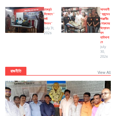
চারুকন্ঠ
আসমানী
নিবেদনে ‘
‘ ব্রান্ডের
বর্ষা
পাঞ্জাবীর
উৎসব ‘
শোরুমের
July 31,
উদ্বোধন
হল
2026
হাতিবাগা
নে
July
30,
2026
রাজনীতি
View All