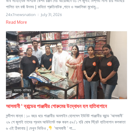
কবি সাহিত্যিক সংগঠক কেশব রঞ্জন দের আয়োজনে ৩১ শে জুলাই বিপ্লবী লীলা রায় সভাঘরে
পালিত হল বর্ষা উৎসব | কবিতা শ্রুতিনাটক ,গানে ও সঞ্চালিকা মুখোমু...
24x7newsnation
July 31, 2026
Read More
ব্যবসা- বাণিজ্য
আসমানী ‘ ব্রান্ডের পাঞ্জাবীর শোরুমের উদ্বোধন হল হাতিবাগানে
সন্দীপন মান্না : ১০ বছর ধরে পাঞ্জাবীর অনলাইন হোলসেল ইউনিট পাঞ্জাবীর ব্রান্ড ‘আসমানী’
২৯ শে জুলাই তাদের প্রথম আউটলেট শুরু করল ৫৮/১ হরি ঘোষ স্ট্রিট হাতিবাগান কলকাতা
৬ এই ঠিকানায় | দেখুন ভিডিও ,
‘আসমানী ‘ পা...