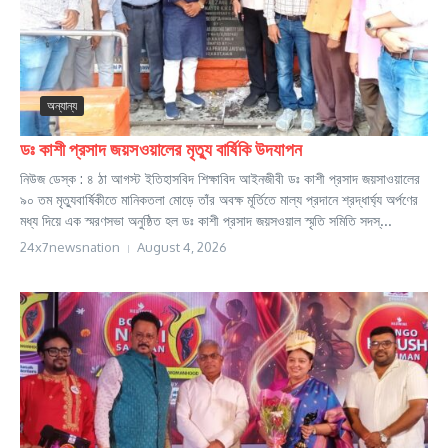
অন্যান্য
ডঃ কাশী প্রসাদ জয়সওয়ালের মৃত্যু বার্ষিকি উদযাপন
নিউজ ডেস্ক : ৪ ঠা আগস্ট ইতিহাসবিদ শিক্ষাবিদ আইনজীবী ডঃ কাশী প্রসাদ জয়সাওয়ালের
৯০ তম মৃত্যুবার্ষিকীতে মানিকতলা মোড়ে তাঁর অবক্ষ মূর্তিতে মাল্য প্রদানে শ্রদ্ধার্ঘ্য অর্পণের
মধ্য দিয়ে এক স্মরণসভা অনুষ্ঠিত হল ডঃ কাশী প্রসাদ জয়সওয়াল স্মৃতি সমিতি সদস্...
24x7newsnation
August 4, 2026