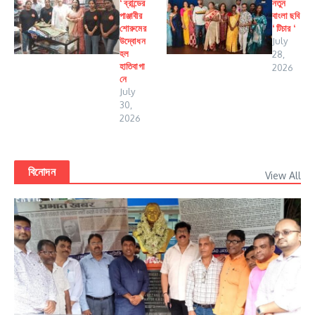
‘ ব্রান্ডের
নতুন
পাঞ্জাবীর
বাংলা ছবি
শোরুমের
‘ টিচার ‘
উদ্বোধন
July
হল
28,
হাতিবাগা
2026
নে
July
30,
2026
বিনোদন
View All