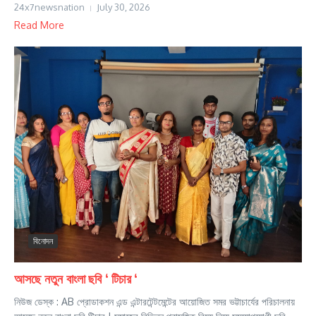
24x7newsnation
July 30, 2026
Read More
বিনোদন
আসছে নতুন বাংলা ছবি ‘ টিচার ‘
নিউজ ডেস্ক : AB প্রোডাকশন এন্ড এন্টারটেন্টমেন্টের আয়োজিত সমর ভট্টাচার্যের পরিচালনায়