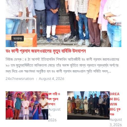
অন্যান্য
ডঃ কাশী প্রসাদ জয়সওয়ালের মৃত্যু বার্ষিকি উদযাপন
নিউজ ডেস্ক : ৪ ঠা আগস্ট ইতিহাসবিদ শিক্ষাবিদ আইনজীবী ডঃ কাশী প্রসাদ জয়সাওয়ালের
৯০ তম মৃত্যুবার্ষিকীতে মানিকতলা মোড়ে তাঁর অবক্ষ মূর্তিতে মাল্য প্রদানে শ্রদ্ধার্ঘ্য অর্পণের
মধ্য দিয়ে এক স্মরণসভা অনুষ্ঠিত হল ডঃ কাশী প্রসাদ জয়সওয়াল স্মৃতি সমিতি সদস্...
24x7newsnation
August 4, 2026
বঙ্গ নারী ও
DREA
বঙ্গ পুরুষ
M BIG
সম্মান
WIN
August
BIG বুক
লঞ্চ
4,
August
2026
3, 2026