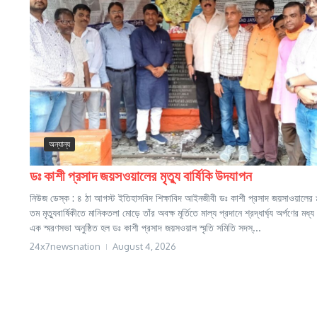
অন্যান্য
ডঃ কাশী প্রসাদ জয়সওয়ালের মৃত্যু বার্ষিকি উদযাপন
নিউজ ডেস্ক : ৪ ঠা আগস্ট ইতিহাসবিদ শিক্ষাবিদ আইনজীবী ডঃ কাশী প্রসাদ জয়সাওয়ালের
তম মৃত্যুবার্ষিকীতে মানিকতলা মোড়ে তাঁর অবক্ষ মূর্তিতে মাল্য প্রদানে শ্রদ্ধার্ঘ্য অর্পণের মধ্য 
এক স্মরণসভা অনুষ্ঠিত হল ডঃ কাশী প্রসাদ জয়সওয়াল স্মৃতি সমিতি সদস্...
24x7newsnation
August 4, 2026