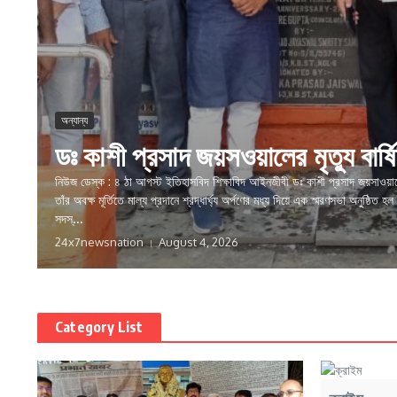
অন্যান্য
ডঃ কাশী প্রসাদ জয়সওয়ালের মৃত্যু বার্
নিউজ ডেস্ক : ৪ ঠা আগস্ট ইতিহাসবিদ শিক্ষাবিদ আইনজীবী ডঃ কাশী প্রসাদ জয়সাওয়ালে
তাঁর অবক্ষ মূর্তিতে মাল্য প্রদানে শ্রদ্ধার্ঘ্য অর্পণের মধ্য দিয়ে এক স্মরণসভা অনুষ্ঠিত 
সদস্...
24x7newsnation
August 4, 2026
Category List