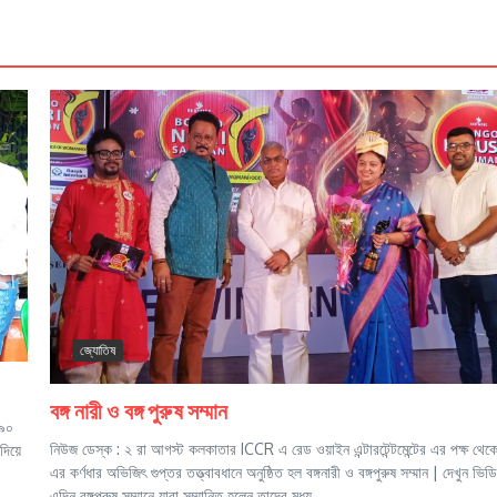
জ্যোতিষ
বঙ্গ নারী ও বঙ্গ পুরুষ সম্মান
 ৯০
নিউজ ডেস্ক : ২ রা আগস্ট কলকাতার ICCR এ রেড ওয়াইন এন্টারটেন্টমেন্টের এর পক্ষ থেক
দিয়ে
এর কর্ণধার অভিজিৎ গুপ্তর তত্ত্বাবধানে অনুষ্ঠিত হল বঙ্গনারী ও বঙ্গপুরুষ সম্মান | দেখুন ভি
এদিন বঙ্গপুরুষ সম্মানে যারা সম্মানিত হলেন তাদের মধ্য...