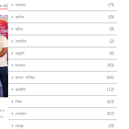
অন্যান্য
(71)
w All
ক্রাইম
(13)
ক্রীড়া
(11)
জ্যোতিষ
(2)
প্রকৃতি
(4)
বিনোদন
(113)
ব্যবসা- বাণিজ্য
(66)
রাজনীতি
(72)
শিক্ষা
(63)
কে ও
সোস্যাল
(117)
ডিও
স্বাস্থ্য
(31)