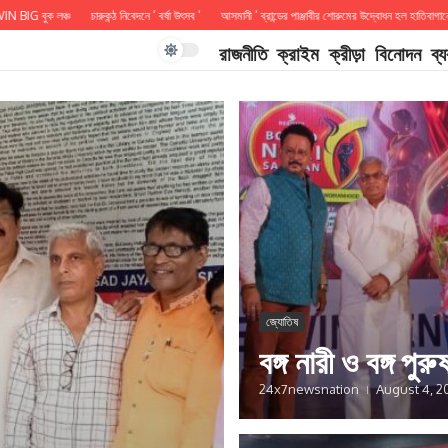
 লঞ্চ
চারুকন্ঠ নিবেদনে ‘ বর্ষা উৎসব ‘
আসমানী ‘ ব্রান্ডের পাঞ্জাবীর শোরুমের উদ্বোধন হল হাতিবাগানে
আসছে 
রাজনীতি
ক্রাইম
ক্রীড়া
বিনোদন
ব্
জ্যোতিষ
বঙ্গ নারী ও বঙ্গ পুরু
24x7newsnation
August 4, 2