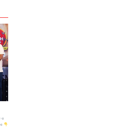
ে ও
ডিও