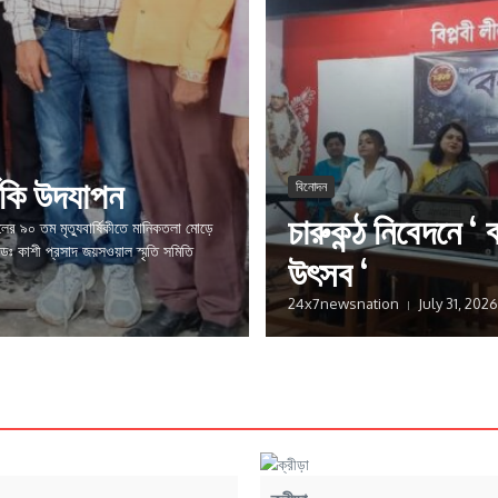
ষিকি উদযাপন
বিনোদন
চারুকন্ঠ নিবেদনে ‘ বর
র ৯০ তম মৃত্যুবার্ষিকীতে মানিকতলা মোড়ে
হল ডঃ কাশী প্রসাদ জয়সওয়াল স্মৃতি সমিতি
উৎসব ‘
24x7newsnation
July 31, 2026