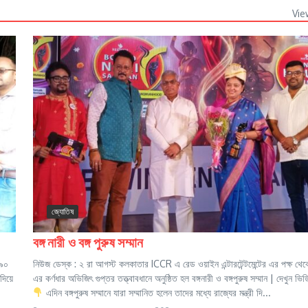
Vie
জ্যোতিষ
বঙ্গ নারী ও বঙ্গ পুরুষ সম্মান
 ৯০
নিউজ ডেস্ক : ২ রা আগস্ট কলকাতার ICCR এ রেড ওয়াইন এন্টারটেন্টমেন্টের এর পক্ষ থে
দিয়ে
এর কর্ণধার অভিজিৎ গুপ্তর তত্ত্বাবধানে অনুষ্ঠিত হল বঙ্গনারী ও বঙ্গপুরুষ সম্মান | দেখুন ভি
এদিন বঙ্গপুরুষ সম্মানে যারা সম্মানিত হলেন তাদের মধ্যে রাজ্যের মন্ত্রী দি...