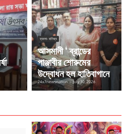
ব্যবসা- বাণিজ্য
আসমানী ‘ ব্রান্ডের
্ষা
পাঞ্জাবীর শোরুমের
উদ্বোধন হল হাতিবাগানে
24x7newsnation
July 30, 2026