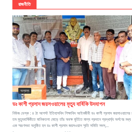
রাজনীতি
অন্যান্য
ডঃ কাশী প্রসাদ জয়সওয়ালের মৃত্যু বার্ষিকি উদযাপন
নিউজ ডেস্ক : ৪ ঠা আগস্ট ইতিহাসবিদ শিক্ষাবিদ আইনজীবী ডঃ কাশী প্রসাদ জয়সাওয়ালের
তম মৃত্যুবার্ষিকীতে মানিকতলা মোড়ে তাঁর অবক্ষ মূর্তিতে মাল্য প্রদানে শ্রদ্ধার্ঘ্য অর্পণের মধ্য 
এক স্মরণসভা অনুষ্ঠিত হল ডঃ কাশী প্রসাদ জয়সওয়াল স্মৃতি সমিতি সদস্...