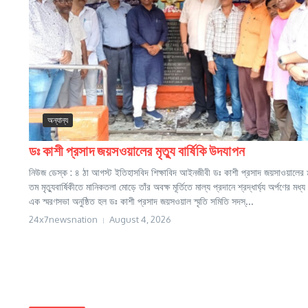
অন্যান্য
ডঃ কাশী প্রসাদ জয়সওয়ালের মৃত্যু বার্ষিকি উদযাপন
নিউজ ডেস্ক : ৪ ঠা আগস্ট ইতিহাসবিদ শিক্ষাবিদ আইনজীবী ডঃ কাশী প্রসাদ জয়সাওয়ালের
তম মৃত্যুবার্ষিকীতে মানিকতলা মোড়ে তাঁর অবক্ষ মূর্তিতে মাল্য প্রদানে শ্রদ্ধার্ঘ্য অর্পণের মধ্য 
এক স্মরণসভা অনুষ্ঠিত হল ডঃ কাশী প্রসাদ জয়সওয়াল স্মৃতি সমিতি সদস্...
24x7newsnation
August 4, 2026