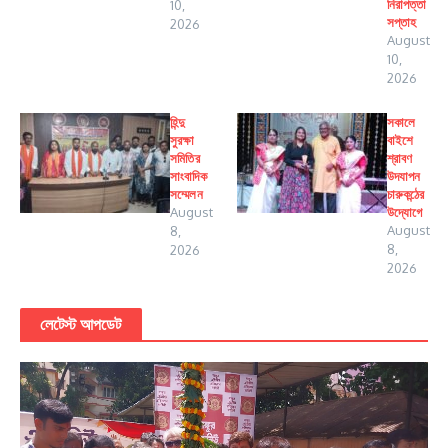
নিরাপত্তা
10,
সপ্তাহ
2026
August
10,
2026
হিন্দু
সকালে
সুরক্ষা
বাইশে
সমিতির
শ্রাবণ
সাংবাদিক
উদযাপন
সম্মেলন
চারুকন্ঠের
August
উদ্যোগে
August
8,
8,
2026
2026
লেটেস্ট আপডেট