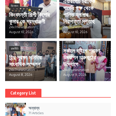
এয়ারপোর্ট ট্রাফিক
বিনোদন
গার্ডের পক্ষ থেকে
কিংবদন্তী শিল্পী কিশোর
পালিত হল পথ
কুমার কে শ্রদ্ধাঞ্জলী
নিরাপত্তা সপ্তাহ
24x7newsnation
24x7newsnation
August 10, 2026
August 10, 2026
জ্যোতিষ
রাজনীতি
সকালে বাইশে শ্রাবণ
হিন্দু সুরক্ষা সমিতির
উদযাপন চারুকন্ঠের
সাংবাদিক সম্মেলন
উদ্যোগে
24x7newsnation
24x7newsnation
August 8, 2026
August 8, 2026
Category List
অন্যান্য
71 Articles