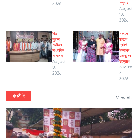
সপ্তাহ
2026
August
10,
2026
হিন্দু
সকালে
সুরক্ষা
বাইশে
সমিতির
শ্রাবণ
সাংবাদিক
উদযাপন
সম্মেলন
চারুকন্ঠের
August
উদ্যোগে
August
8,
8,
2026
2026
রাজনীতি
View All