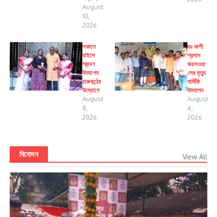
August
10,
2026
সকালে
ডঃ কাশী
বাইশে
প্রসাদ
শ্রাবণ
জয়সওয়া
উদযাপন
লের মৃত্যু
চারুকন্ঠের
বার্ষিকি
উদ্যোগে
উদযাপন
August
August
8,
4,
2026
2026
বিনোদন
View All