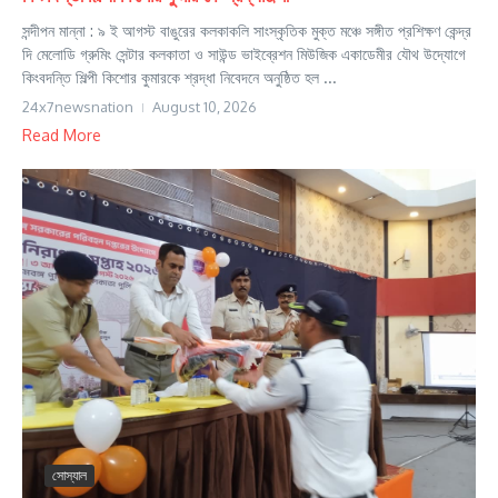
সন্দীপন মান্না : ৯ ই আগস্ট বাঙুরের কলকাকলি সাংস্কৃতিক মুক্ত মঞ্চে সঙ্গীত প্রশিক্ষণ কেন্দ্র
দি মেলোডি গ্রুমিং সেন্টার কলকাতা ও সাউন্ড ভাইব্রেশন মিউজিক একাডেমীর যৌথ উদ্যোগে
কিংবদন্তি শিল্পী কিশোর কুমারকে শ্রদ্ধা নিবেদনে অনুষ্ঠিত হল ...
24x7newsnation
August 10, 2026
Read More
সোস্যাল