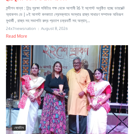
সন্দীপন মান্না : হিন্দু সুরক্ষা সমিতির পক্ষ থেকে আগামী 16 ই আ্গাস্ট অনুষ্ঠিত হচ্ছে ডায়রেক্ট
অ্যাকশন ডে | ৮ই আগস্ট কলকাতা প্রেসক্লাবে সংস্থার রাজ্য সাধারণ সম্পাদক অভিরূপ
মুখার্জী , রাজ্য সহ সভাপতি রুদ্র প্রতাপ চক্রবর্তী সহ অন্যান্...
24x7newsnation
August 8, 2026
Read More
জ্যোতিষ