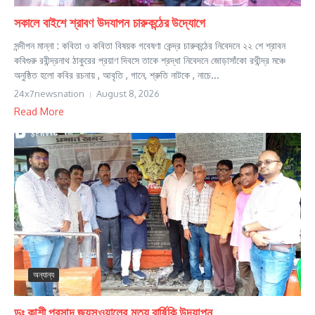
সকালে বাইশে শ্রাবণ উদযাপন চারুকন্ঠের উদ্যোগে
সন্দীপন মান্না : কবিতা ও কবিতা বিষয়ক গবেষণা কেন্দ্র চারুকন্ঠের নিবেদনে ২২ শে শ্রাবন
কবিগুরু রবীন্দ্রনাথ ঠাকুরের প্রয়াণ দিবসে তাকে শ্রদ্ধা নিবেদনে জোড়াসাঁকো রথীন্দ্র মঞ্চে
অনুষ্ঠিত হলো কবির রচনায় , আবৃতি , গানে, শ্রুতি নাটকে , নাচে...
24x7newsnation
August 8, 2026
Read More
অন্যান্য
ডঃ কাশী প্রসাদ জয়সওয়ালের মৃত্যু বার্ষিকি উদযাপন