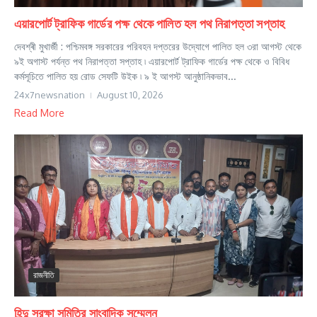
এয়ারপোর্ট ট্রাফিক গার্ডের পক্ষ থেকে পালিত হল পথ নিরাপত্তা সপ্তাহ
দেবশ্ৰী মুখার্জী : পশ্চিমবঙ্গ সরকারের পরিবহন দপ্তরের উদ্যোগে পালিত হল ৩রা আগস্ট থেকে
৯ই অগাস্ট পর্যন্ত পথ নিরাপত্তা সপ্তাহ ৷ এয়ারপোর্ট ট্রাফিক গার্ডের পক্ষ থেকে ও বিবিধ
কর্মসূচিতে পালিত হয় রোড সেফটি উইক ৷ ৯ ই আগস্ট আনুষ্ঠানিকভাব...
24x7newsnation
August 10, 2026
Read More
রাজনীতি
হিন্দু সুরক্ষা সমিতির সাংবাদিক সম্মেলন