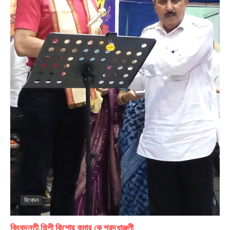
বিনোদন
কিংবদন্তী শিল্পী কিশোর কুমার কে শ্রদ্ধাঞ্জলী