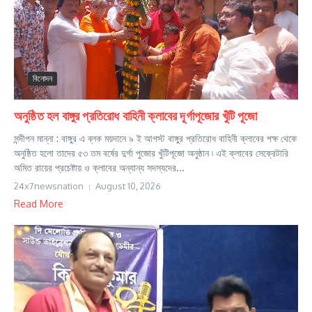
বিনোদন
অনুষ্ঠিত হল বাঙ্গুর প্রতিরোধ বাহিনী ক্লাবের দূর্গাপূজোর খুঁটি পূজো
সন্দীপন মান্না : বাঙ্গুর এ ব্লক ময়দানে ৯ ই আগস্ট বাঙ্গুর প্রতিরোধ বাহিনী ক্লাবের পক্ষ থেকে
অনুষ্ঠিত হলো তাদের ৫৩ তম বর্ষের দুর্গা পুজোর খুঁটিপূজো অনুষ্ঠান ৷ এই ক্লাবের সেক্রেটারি
অমিত রায়ের প্রচেষ্টায় ও ক্লাবের অন্যান্য সদস্যদের...
24x7newsnation
August 10, 2026
Read More