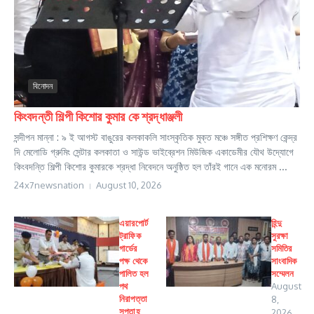
বিনোদন
কিংবদন্তী শিল্পী কিশোর কুমার কে শ্রদ্ধাঞ্জলী
সন্দীপন মান্না : ৯ ই আগস্ট বাঙুরের কলকাকলি সাংস্কৃতিক মুক্ত মঞ্চে সঙ্গীত প্রশিক্ষণ কেন্দ্র
দি মেলোডি গ্রুমিং সেন্টার কলকাতা ও সাউন্ড ভাইব্রেশন মিউজিক একাডেমীর যৌথ উদ্যোগে
কিংবদন্তি শিল্পী কিশোর কুমারকে শ্রদ্ধা নিবেদনে অনুষ্ঠিত হল তাঁরই গানে এক মনোরম ...
24x7newsnation
August 10, 2026
এয়ারপোর্ট
হিন্দু
ট্রাফিক
সুরক্ষা
গার্ডের
সমিতির
পক্ষ থেকে
সাংবাদিক
পালিত হল
সম্মেলন
পথ
August
নিরাপত্তা
8,
সপ্তাহ
2026