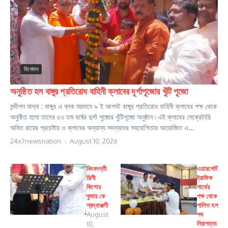
বিনোদন
অনুষ্ঠিত হল বাঙ্গুর প্রতিরোধ বাহিনী ক্লাবের দূর্গাপূজোর খুঁটি পূজো
সন্দীপন মান্না : বাঙ্গুর এ ব্লক ময়দানে ৯ ই আগস্ট বাঙ্গুর প্রতিরোধ বাহিনী ক্লাবের পক্ষ থেকে
অনুষ্ঠিত হলো তাদের ৫৩ তম বর্ষের দুর্গা পুজোর খুঁটিপূজো অনুষ্ঠান ৷ এই ক্লাবের সেক্রেটারি
অমিত রায়ের প্রচেষ্টায় ও ক্লাবের অন্যান্য সদস্যদের সহযোগিতায় আয়োজিত এ...
24x7newsnation
August 10, 2026
কিংবদন্তী
এয়ারপোর্ট
শিল্পী
ট্রাফিক
কিশোর
গার্ডের
কুমার কে
পক্ষ থেকে
শ্রদ্ধাঞ্জলী
পালিত হল
August
পথ
নিরাপত্তা
10,