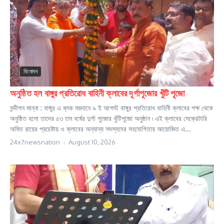
বিনোদন
অনুষ্ঠিত হল বাঙ্গুর প্রতিরোধ বাহিনী ক্লাবের দূর্গাপূজোর খুঁটি পূজো
সন্দীপন মান্না : বাঙ্গুর এ ব্লক ময়দানে ৯ ই আগস্ট বাঙ্গুর প্রতিরোধ বাহিনী ক্লাবের পক্ষ থেকে
অনুষ্ঠিত হলো তাদের ৫৩ তম বর্ষের দুর্গা পুজোর খুঁটিপূজো অনুষ্ঠান ৷ এই ক্লাবের সেক্রেটারি
অমিত রায়ের প্রচেষ্টায় ও ক্লাবের অন্যান্য সদস্যদের সহযোগিতায় আয়োজিত এ...
24x7newsnation
August 10, 2026