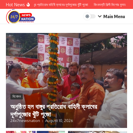
Skip to content
Hot News
অনুষ্ঠিত হল বাঙ্গুর প্রতিরোধ বাহিনী ক্লাবের দূর্গাপূজোর খুঁটি পূজো
কিংবদন্তী শিল্পী কিশোর কুমার কে শ্রদ্ধা
Main Menu
বিনোদন
অনুষ্ঠিত হল বাঙ্গুর প্রতিরোধ বাহিনী ক্লাবের
দূর্গাপূজোর খুঁটি পূজো
24x7newsnation
August 10, 2026
সোস্যাল