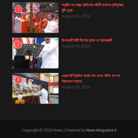
অনুষ্ঠিত হল বাঙ্গুর প্রতিরোধ বাহিনী ক্লাবের দূর্গাপূজোর
1
খুঁটি পূজো
August 10, 2026
কিংবদন্তী শিল্পী কিশোর কুমার কে শ্রদ্ধাঞ্জলী
2
August 10, 2026
এয়ারপোর্ট ট্রাফিক গার্ডের পক্ষ থেকে পালিত হল পথ
3
নিরাপত্তা সপ্তাহ
August 10, 2026
Copyright © 2026 News | Powered by
News Magazine X