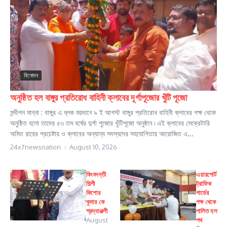
বিনোদন
অনুষ্ঠিত হল বাঙ্গুর প্রতিরোধ বাহিনী ক্লাবের দূর্গাপূজোর খুঁটি পূজো
সন্দীপন মান্না : বাঙ্গুর এ ব্লক ময়দানে ৯ ই আগস্ট বাঙ্গুর প্রতিরোধ বাহিনী ক্লাবের পক্ষ থেকে
অনুষ্ঠিত হলো তাদের ৫৩ তম বর্ষের দুর্গা পুজোর খুঁটিপূজো অনুষ্ঠান ৷ এই ক্লাবের সেক্রেটারি
অমিত রায়ের প্রচেষ্টায় ও ক্লাবের অন্যান্য সদস্যদের সহযোগিতায় আয়োজিত এ...
24x7newsnation
August 10, 2026
কিংবদন্তী
এয়ারপোর্ট
শিল্পী
ট্রাফিক
কিশোর
গার্ডের
কুমার কে
পক্ষ থেকে
শ্রদ্ধাঞ্জলী
পালিত হল
August
পথ