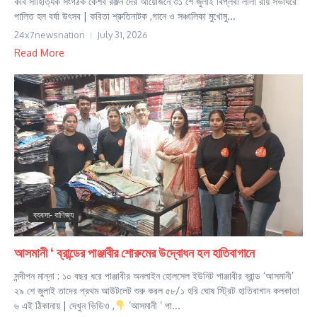
কবি সাহিত্যিক সংগঠক কেশব রঞ্জন দের আয়োজনে ৩১ শে জুলাই বিপ্লবী লীলা রায় সভাঘরে
পালিত হল বর্ষা উৎসব | কবিতা শ্রুতিনাটক ,গানে ও সঞ্চালিকা মুখোমু...
24x7newsnation
July 31, 2026
Read More
ব্যবসা- বাণিজ্য
আসমানী ‘ ব্রান্ডের পাঞ্জাবীর শোরুমের উদ্বোধন হল হাতিবাগানে
সন্দীপন মান্না : ১০ বছর ধরে পাঞ্জাবীর অনলাইন হোলসেল ইউনিট পাঞ্জাবীর ব্রান্ড ‘আসমানী’
২৯ শে জুলাই তাদের প্রথম আউটলেট শুরু করল ৫৮/১ হরি ঘোষ স্ট্রিট হাতিবাগান কলকাতা
৬ এই ঠিকানায় | দেখুন ভিডিও ,
‘আসমানী ‘ পা...