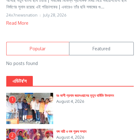
আসছে নতুন বাংলা ছবি টিচার | সমাজের বিভিন্ন প্রাসঙ্গিক বিষয় নিয়ে সময়োপযোগী ছবি
নির্মাণের সুনাম রয়েছে এই পরিচালকের | এবারেও তাঁর ছবি সমাজের গু...
24x7newsnation
July 28, 2026
Read More
Popular
Featured
No posts found
এডিটর'স
ডঃ কাশী প্রসাদ জয়সওয়ালের মৃত্যু বার্ষিকি উদযাপন
1
August 4, 2026
বঙ্গ নারী ও বঙ্গ পুরুষ সম্মান
2
August 4, 2026