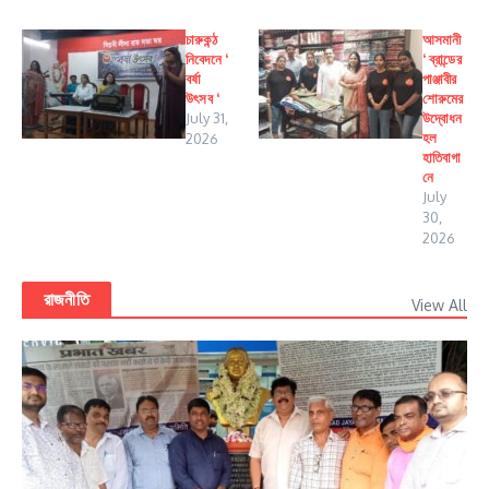
চারুকন্ঠ
আসমানী
নিবেদনে ‘
‘ ব্রান্ডের
বর্ষা
পাঞ্জাবীর
উৎসব ‘
শোরুমের
July 31,
উদ্বোধন
হল
2026
হাতিবাগা
নে
July
30,
2026
রাজনীতি
View All