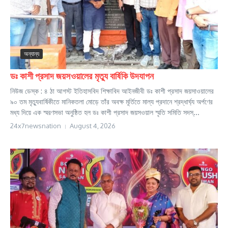
অন্যান্য
ডঃ কাশী প্রসাদ জয়সওয়ালের মৃত্যু বার্ষিকি উদযাপন
নিউজ ডেস্ক : ৪ ঠা আগস্ট ইতিহাসবিদ শিক্ষাবিদ আইনজীবী ডঃ কাশী প্রসাদ জয়সাওয়ালের
৯০ তম মৃত্যুবার্ষিকীতে মানিকতলা মোড়ে তাঁর অবক্ষ মূর্তিতে মাল্য প্রদানে শ্রদ্ধার্ঘ্য অর্পণের
মধ্য দিয়ে এক স্মরণসভা অনুষ্ঠিত হল ডঃ কাশী প্রসাদ জয়সওয়াল স্মৃতি সমিতি সদস্...
24x7newsnation
August 4, 2026