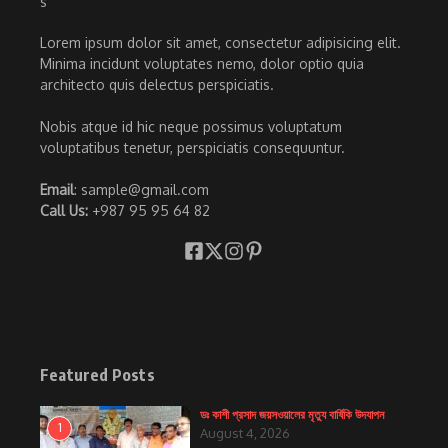
Lorem ipsum dolor sit amet, consectetur adipisicing elit.
Minima incidunt voluptates nemo, dolor optio quia
architecto quis delectus perspiciatis.
Nobis atque id hic neque possimus voluptatum
voluptatibus tenetur, perspiciatis consequuntur.
Email
: sample@gmail.com
Call Us:
+987 95 95 64 82
Featured Posts
ডঃ কাশী প্রসাদ জয়সওয়ালের মৃত্যু বার্ষিকি উদযাপন
1
August 4, 2026