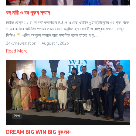
বঙ্গ নারী ও বঙ্গ পুরুষ সম্মান
নিউজ ডেস্ক : ২ রা আগস্ট কলকাতার ICCR এ রেড ওয়াইন এন্টারটেন্টমেন্টের এর পক্ষ থেকে
ও এর কর্ণধার অভিজিৎ গুপ্তর তত্ত্বাবধানে অনুষ্ঠিত হল বঙ্গনারী ও বঙ্গপুরুষ সম্মান | দেখুন
ভিডিও
এদিন বঙ্গপুরুষ সম্মানে যারা সম্মানিত হলেন তাদের মধ্য...
24x7newsnation
August 4, 2026
Read More
শিক্ষা
DREAM BIG WIN BIG বুক লঞ্চ