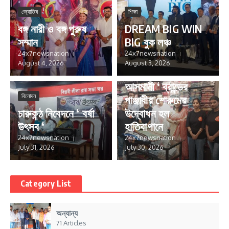
জ্যোতিষ
শিক্ষা
বঙ্গ নারী ও বঙ্গ পুরুষ
DREAM BIG WIN
সম্মান
BIG বুক লঞ্চ
24x7newsnation
24x7newsnation
August 4, 2026
August 3, 2026
ব্যবসা- বাণিজ্য
আসমানী ‘ ব্রান্ডের
বিনোদন
পাঞ্জাবীর শোরুমের
চারুকন্ঠ নিবেদনে ‘ বর্ষা
উদ্বোধন হল
উৎসব ‘
হাতিবাগানে
24x7newsnation
24x7newsnation
July 31, 2026
July 30, 2026
Category List
অন্যান্য
71 Articles