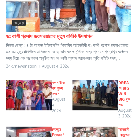
অন্যান্য
ডঃ কাশী প্রসাদ জয়সওয়ালের মৃত্যু বার্ষিকি উদযাপন
নিউজ ডেস্ক : ৪ ঠা আগস্ট ইতিহাসবিদ শিক্ষাবিদ আইনজীবী ডঃ কাশী প্রসাদ জয়সাওয়ালের
৯০ তম মৃত্যুবার্ষিকীতে মানিকতলা মোড়ে তাঁর অবক্ষ মূর্তিতে মাল্য প্রদানে শ্রদ্ধার্ঘ্য অর্পণের
মধ্য দিয়ে এক স্মরণসভা অনুষ্ঠিত হল ডঃ কাশী প্রসাদ জয়সওয়াল স্মৃতি সমিতি সদস্...
24x7newsnation
August 4, 2026
বঙ্গ নারী ও
DREA
বঙ্গ পুরুষ
M BIG
সম্মান
WIN
August
BIG বুক
লঞ্চ
4,
August
2026
3, 2026
চারুকন্ঠ
আসমানী
নিবেদনে ‘
‘ ব্রান্ডের