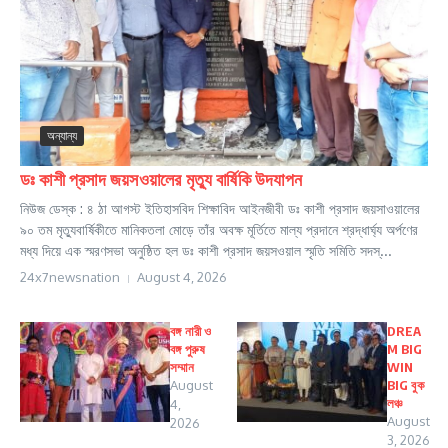
অন্যান্য
ডঃ কাশী প্রসাদ জয়সওয়ালের মৃত্যু বার্ষিকি উদযাপন
নিউজ ডেস্ক : ৪ ঠা আগস্ট ইতিহাসবিদ শিক্ষাবিদ আইনজীবী ডঃ কাশী প্রসাদ জয়সাওয়ালের
৯০ তম মৃত্যুবার্ষিকীতে মানিকতলা মোড়ে তাঁর অবক্ষ মূর্তিতে মাল্য প্রদানে শ্রদ্ধার্ঘ্য অর্পণের
মধ্য দিয়ে এক স্মরণসভা অনুষ্ঠিত হল ডঃ কাশী প্রসাদ জয়সওয়াল স্মৃতি সমিতি সদস্...
24x7newsnation
August 4, 2026
বঙ্গ নারী ও
DREA
বঙ্গ পুরুষ
M BIG
সম্মান
WIN
August
BIG বুক
লঞ্চ
4,
August
2026
3, 2026