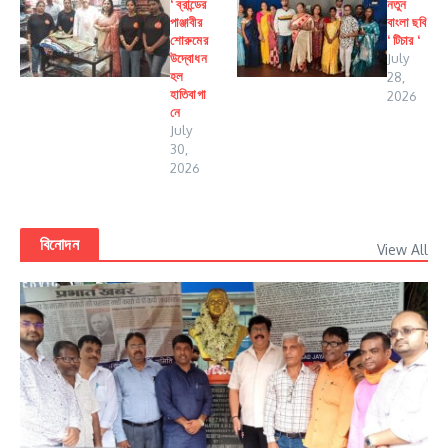
‘ ব্রান্ডের
নতুন
পাঞ্জাবীর
বাংলা ছবি
শোরুমের
‘ টিচার ‘
উদ্বোধন
July
হল
28,
হাতিবাগা
2026
নে
July
30,
2026
বিনোদন
View All