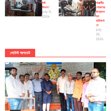
বর্ষা
পাঞ্জাবীর
উৎসব ‘
শোরুমের
July 31,
উদ্বোধন
হল
2026
হাতিবাগা
নে
July
30,
2026
লেটেস্ট আপডেট