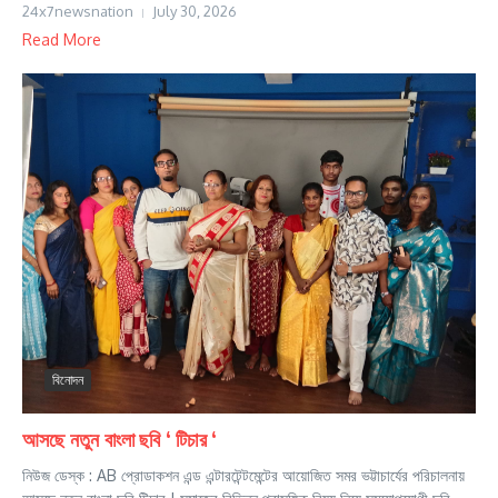
24x7newsnation
July 30, 2026
Read More
বিনোদন
আসছে নতুন বাংলা ছবি ‘ টিচার ‘
নিউজ ডেস্ক : AB প্রোডাকশন এন্ড এন্টারটেন্টমেন্টের আয়োজিত সমর ভট্টাচার্যের পরিচালনায়