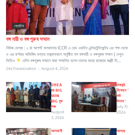
জ্যোতিষ
বঙ্গ নারী ও বঙ্গ পুরুষ সম্মান
নিউজ ডেস্ক : ২ রা আগস্ট কলকাতার ICCR এ রেড ওয়াইন এন্টারটেন্টমেন্টের এর পক্ষ থেকে
ও এর কর্ণধার অভিজিৎ গুপ্তর তত্ত্বাবধানে অনুষ্ঠিত হল বঙ্গনারী ও বঙ্গপুরুষ সম্মান | দেখুন
ভিডিও
এদিন বঙ্গপুরুষ সম্মানে যারা সম্মানিত হলেন তাদের মধ্যে রাজ্যের মন্ত্রী দি...
24x7newsnation
August 4, 2026
DREA
চারুকন্ঠ
M BIG
নিবেদনে ‘
WIN
বর্ষা
BIG বুক
উৎসব ‘
লঞ্চ
July 31,
August
2026
3, 2026
আসমানী
আসছে