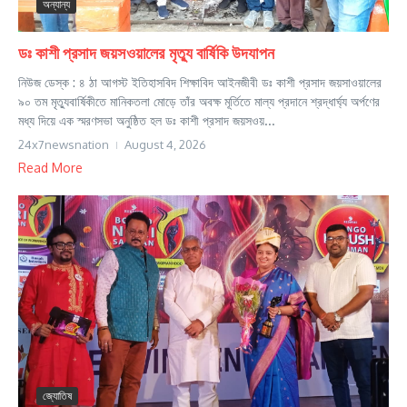
অন্যান্য
ডঃ কাশী প্রসাদ জয়সওয়ালের মৃত্যু বার্ষিকি উদযাপন
নিউজ ডেস্ক : ৪ ঠা আগস্ট ইতিহাসবিদ শিক্ষাবিদ আইনজীবী ডঃ কাশী প্রসাদ জয়সাওয়ালের
৯০ তম মৃত্যুবার্ষিকীতে মানিকতলা মোড়ে তাঁর অবক্ষ মূর্তিতে মাল্য প্রদানে শ্রদ্ধার্ঘ্য অর্পণের
মধ্য দিয়ে এক স্মরণসভা অনুষ্ঠিত হল ডঃ কাশী প্রসাদ জয়সওয়...
24x7newsnation
August 4, 2026
Read More
জ্যোতিষ