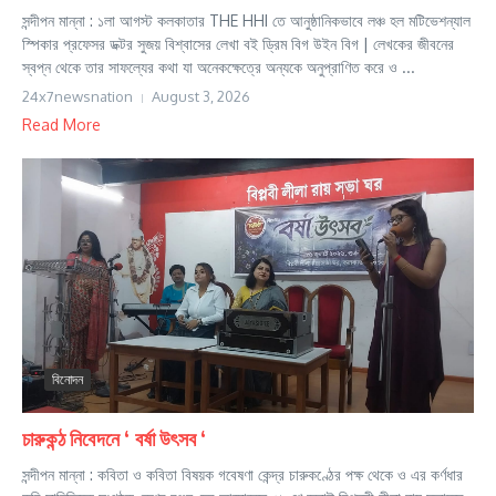
সন্দীপন মান্না : ১লা আগস্ট কলকাতার THE HHI তে আনুষ্ঠানিকভাবে লঞ্চ হল মটিভেশন্যাল
স্পিকার প্রফেসর ডক্টর সুজয় বিশ্বাসের লেখা বই ড্রিম বিগ উইন বিগ | লেখকের জীবনের
স্বপ্ন থেকে তার সাফল্যের কথা যা অনেকক্ষেত্রে অন্যকে অনুপ্রাণিত করে ও ...
24x7newsnation
August 3, 2026
Read More
বিনোদন
চারুকন্ঠ নিবেদনে ‘ বর্ষা উৎসব ‘
সন্দীপন মান্না : কবিতা ও কবিতা বিষয়ক গবেষণা কেন্দ্র চারুকণ্ঠের পক্ষ থেকে ও এর কর্ণধার