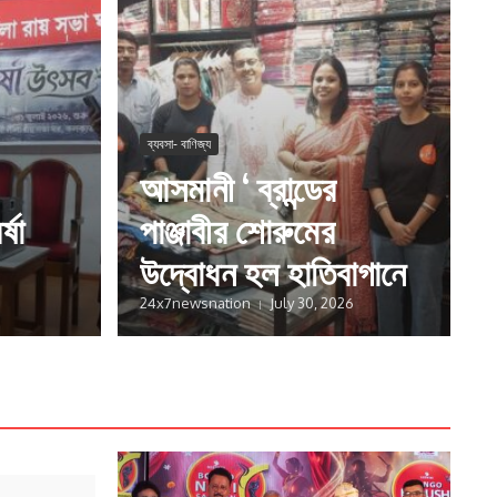
ব্যবসা- বাণিজ্য
আসমানী ‘ ব্রান্ডের
্ষা
পাঞ্জাবীর শোরুমের
উদ্বোধন হল হাতিবাগানে
24x7newsnation
July 30, 2026