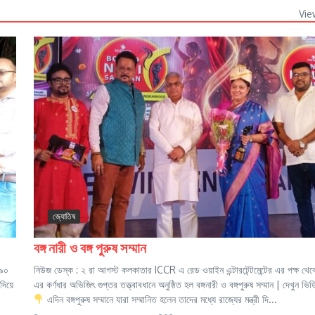
Vie
জ্যোতিষ
বঙ্গ নারী ও বঙ্গ পুরুষ সম্মান
 ৯০
নিউজ ডেস্ক : ২ রা আগস্ট কলকাতার ICCR এ রেড ওয়াইন এন্টারটেন্টমেন্টের এর পক্ষ থে
দিয়ে
এর কর্ণধার অভিজিৎ গুপ্তর তত্ত্বাবধানে অনুষ্ঠিত হল বঙ্গনারী ও বঙ্গপুরুষ সম্মান | দেখুন ভি
এদিন বঙ্গপুরুষ সম্মানে যারা সম্মানিত হলেন তাদের মধ্যে রাজ্যের মন্ত্রী দি...