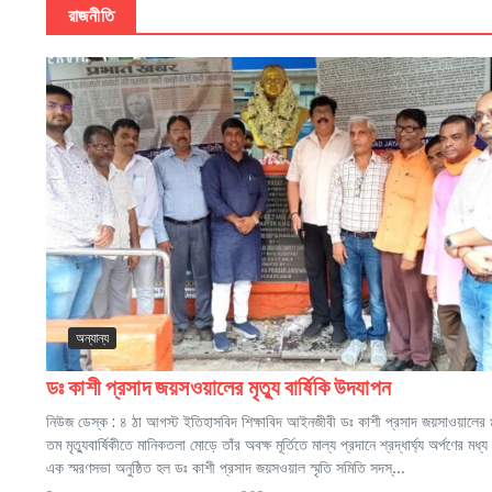
রাজনীতি
অন্যান্য
ডঃ কাশী প্রসাদ জয়সওয়ালের মৃত্যু বার্ষিকি উদযাপন
নিউজ ডেস্ক : ৪ ঠা আগস্ট ইতিহাসবিদ শিক্ষাবিদ আইনজীবী ডঃ কাশী প্রসাদ জয়সাওয়ালের
তম মৃত্যুবার্ষিকীতে মানিকতলা মোড়ে তাঁর অবক্ষ মূর্তিতে মাল্য প্রদানে শ্রদ্ধার্ঘ্য অর্পণের মধ্য 
এক স্মরণসভা অনুষ্ঠিত হল ডঃ কাশী প্রসাদ জয়সওয়াল স্মৃতি সমিতি সদস্...