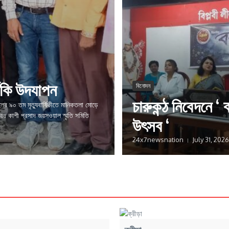
ষিকি উদযাপন
বিনোদন
চারুকন্ঠ নিবেদনে ‘ বর
র ৯০ তম মৃত্যুবার্ষিকীতে মানিকতলা মোড়ে
হল ডঃ কাশী প্রসাদ জয়সওয়াল স্মৃতি সমিতি
উৎসব ‘
24x7newsnation
July 31, 2026