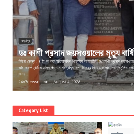
অন্যান্য
ডঃ কাশী প্রসাদ জয়সওয়ালের মৃত্যু বার্
নিউজ ডেস্ক : ৪ ঠা আগস্ট ইতিহাসবিদ শিক্ষাবিদ আইনজীবী ডঃ কাশী প্রসাদ জয়সাওয়ালে
তাঁর অবক্ষ মূর্তিতে মাল্য প্রদানে শ্রদ্ধার্ঘ্য অর্পণের মধ্য দিয়ে এক স্মরণসভা অনুষ্ঠিত 
সদস্...
24x7newsnation
August 4, 2026
Category List