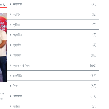
অন্যান্য
(71)
w All
ক্রাইম
(13)
ক্রীড়া
(11)
জ্যোতিষ
(2)
প্রকৃতি
(4)
বিনোদন
(113)
ব্যবসা- বাণিজ্য
(66)
রাজনীতি
(72)
শিক্ষা
(63)
কে ও
সোস্যাল
(117)
ডিও
স্বাস্থ্য
(31)