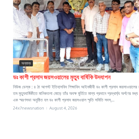
অন্যান্য
ডঃ কাশী প্রসাদ জয়সওয়ালের মৃত্যু বার্ষিকি উদযাপন
নিউজ ডেস্ক : ৪ ঠা আগস্ট ইতিহাসবিদ শিক্ষাবিদ আইনজীবী ডঃ কাশী প্রসাদ জয়সাওয়ালের
তম মৃত্যুবার্ষিকীতে মানিকতলা মোড়ে তাঁর অবক্ষ মূর্তিতে মাল্য প্রদানে শ্রদ্ধার্ঘ্য অর্পণের মধ্য 
এক স্মরণসভা অনুষ্ঠিত হল ডঃ কাশী প্রসাদ জয়সওয়াল স্মৃতি সমিতি সদস্...
24x7newsnation
August 4, 2026