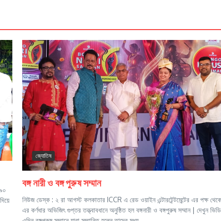
জ্যোতিষ
বঙ্গ নারী ও বঙ্গ পুরুষ সম্মান
 ৯০
নিউজ ডেস্ক : ২ রা আগস্ট কলকাতার ICCR এ রেড ওয়াইন এন্টারটেন্টমেন্টের এর পক্ষ থেক
দিয়ে
এর কর্ণধার অভিজিৎ গুপ্তর তত্ত্বাবধানে অনুষ্ঠিত হল বঙ্গনারী ও বঙ্গপুরুষ সম্মান | দেখুন ভি
এদিন বঙ্গপুরুষ সম্মানে যারা সম্মানিত হলেন তাদের মধ্য...