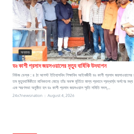
অন্যান্য
ডঃ কাশী প্রসাদ জয়সওয়ালের মৃত্যু বার্ষিকি উদযাপন
নিউজ ডেস্ক : ৪ ঠা আগস্ট ইতিহাসবিদ শিক্ষাবিদ আইনজীবী ডঃ কাশী প্রসাদ জয়সাওয়ালের
তম মৃত্যুবার্ষিকীতে মানিকতলা মোড়ে তাঁর অবক্ষ মূর্তিতে মাল্য প্রদানে শ্রদ্ধার্ঘ্য অর্পণের মধ্য 
এক স্মরণসভা অনুষ্ঠিত হল ডঃ কাশী প্রসাদ জয়সওয়াল স্মৃতি সমিতি সদস্...
24x7newsnation
August 4, 2026