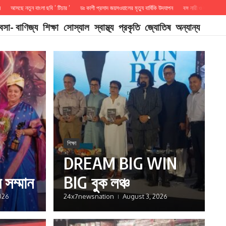
নতুন বাংলা ছবি ‘ টিচার ‘
ডঃ কাশী প্রসাদ জয়সওয়ালের মৃত্যু বার্ষিকি উদযাপন
বঙ্গ নারী ও বঙ্গ পুরুষ সম্মান
D
যবসা- বাণিজ্য
শিক্ষা
সোস্যাল
স্বাস্থ্য
প্রকৃতি
জ্যোতিষ
অন্যান্য
শিক্ষা
DREAM BIG WIN
ষ সম্মান
BIG বুক লঞ্চ
026
24x7newsnation
August 3, 2026