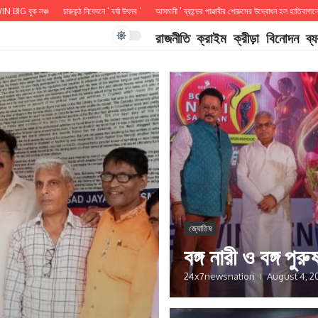
 লঞ্চ
চারুকন্ঠ নিবেদনে ‘ বর্ষা উৎসব ‘
আসমানী ‘ ব্রান্ডের পাঞ্জাবীর শোরুমের উদ্বোধন হল হাতিবাগানে
আসছে 
রাজনীতি
ক্রাইম
ক্রীড়া
বিনোদন
ব্
জ্যোতিষ
বঙ্গ নারী ও বঙ্গ পুরু
24x7newsnation
August 4, 2