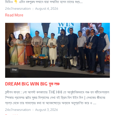
ভিডিও
এদিন বঙ্গপুরুষ সম্মানে যারা সম্মানিত হলেন তাদের মধ্য...
24x7newsnation
August 4, 2026
Read More
শিক্ষা
DREAM BIG WIN BIG বুক লঞ্চ
সন্দীপন মান্না : ১লা আগস্ট কলকাতার THE HHI তে আনুষ্ঠানিকভাবে লঞ্চ হল মটিভেশন্যাল
স্পিকার প্রফেসর ডক্টর সুজয় বিশ্বাসের লেখা বই ড্রিম বিগ উইন বিগ | লেখকের জীবনের
স্বপ্ন থেকে তার সাফল্যের কথা যা অনেকক্ষেত্রে অন্যকে অনুপ্রাণিত করে ও ...
24x7newsnation
August 3, 2026