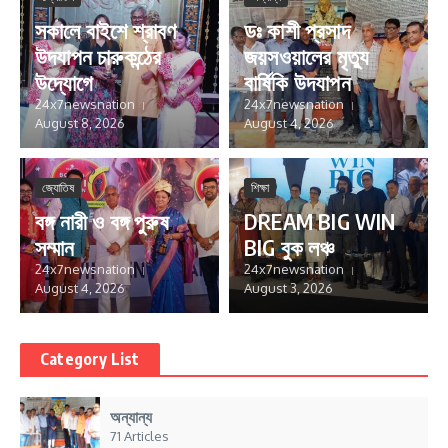
সকালে বাইশে শ্রাবণ
ডঃ কাশী প্রসাদ
উদযাপন চারুকন্ঠের
জয়সওয়ালের মৃত্যু
উদ্যোগে
বার্ষিকি উদযাপন
24x7newsnation
24x7newsnation
August 8, 2026
August 4, 2026
জ্যোতিষ
শিক্ষা
বঙ্গ নারী ও বঙ্গ পুরুষ
DREAM BIG WIN
সম্মান
BIG বুক লঞ্চ
24x7newsnation
24x7newsnation
August 4, 2026
August 3, 2026
Category List
অন্যান্য
71 Articles