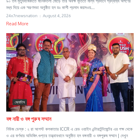
৯০ তম মৃত্যুবার্ষিকীতে মানিকতলা মোড়ে তাঁর অবক্ষ মূর্তিতে মাল্য প্রদানে শ্রদ্ধার্ঘ্য অর্পণের
মধ্য দিয়ে এক স্মরণসভা অনুষ্ঠিত হল ডঃ কাশী প্রসাদ জয়সওয়...
24x7newsnation
August 4, 2026
Read More
জ্যোতিষ
বঙ্গ নারী ও বঙ্গ পুরুষ সম্মান
নিউজ ডেস্ক : ২ রা আগস্ট কলকাতার ICCR এ রেড ওয়াইন এন্টারটেন্টমেন্টের এর পক্ষ থেকে
ও এর কর্ণধার অভিজিৎ গুপ্তর তত্ত্বাবধানে অনুষ্ঠিত হল বঙ্গনারী ও বঙ্গপুরুষ সম্মান | দেখুন