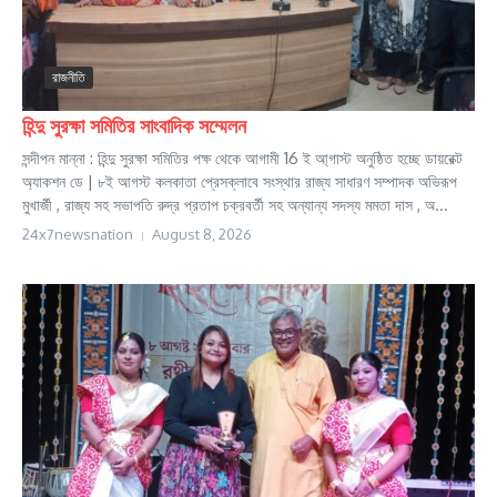
রাজনীতি
হিন্দু সুরক্ষা সমিতির সাংবাদিক সম্মেলন
সন্দীপন মান্না : হিন্দু সুরক্ষা সমিতির পক্ষ থেকে আগামী 16 ই আ্গাস্ট অনুষ্ঠিত হচ্ছে ডায়রেক্ট
অ্যাকশন ডে | ৮ই আগস্ট কলকাতা প্রেসক্লাবে সংস্থার রাজ্য সাধারণ সম্পাদক অভিরূপ
মুখার্জী , রাজ্য সহ সভাপতি রুদ্র প্রতাপ চক্রবর্তী সহ অন্যান্য সদস্য মমতা দাস , অ...
24x7newsnation
August 8, 2026