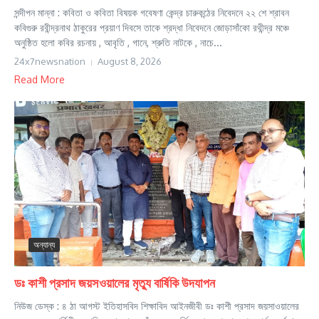
সন্দীপন মান্না : কবিতা ও কবিতা বিষয়ক গবেষণা কেন্দ্র চারুকন্ঠের নিবেদনে ২২ শে শ্রাবন
কবিগুরু রবীন্দ্রনাথ ঠাকুরের প্রয়াণ দিবসে তাকে শ্রদ্ধা নিবেদনে জোড়াসাঁকো রথীন্দ্র মঞ্চে
অনুষ্ঠিত হলো কবির রচনায় , আবৃতি , গানে, শ্রুতি নাটকে , নাচে...
24x7newsnation
August 8, 2026
Read More
অন্যান্য
ডঃ কাশী প্রসাদ জয়সওয়ালের মৃত্যু বার্ষিকি উদযাপন
নিউজ ডেস্ক : ৪ ঠা আগস্ট ইতিহাসবিদ শিক্ষাবিদ আইনজীবী ডঃ কাশী প্রসাদ জয়সাওয়ালের