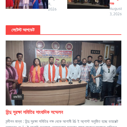
লঞ্চ
4,
August
2026
3, 2026
লেটেস্ট আপডেট
রাজনীতি
হিন্দু সুরক্ষা সমিতির সাংবাদিক সম্মেলন
সন্দীপন মান্না : হিন্দু সুরক্ষা সমিতির পক্ষ থেকে আগামী 16 ই আ্গাস্ট অনুষ্ঠিত হচ্ছে ডায়রেক্ট