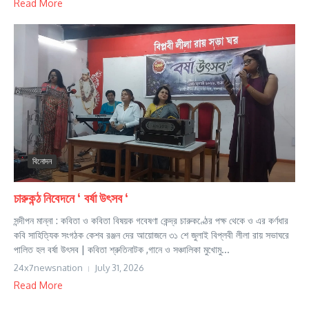
Read More
বিনোদন
চারুকন্ঠ নিবেদনে ‘ বর্ষা উৎসব ‘
সন্দীপন মান্না : কবিতা ও কবিতা বিষয়ক গবেষণা কেন্দ্র চারুকণ্ঠের পক্ষ থেকে ও এর কর্ণধার
কবি সাহিত্যিক সংগঠক কেশব রঞ্জন দের আয়োজনে ৩১ শে জুলাই বিপ্লবী লীলা রায় সভাঘরে
পালিত হল বর্ষা উৎসব | কবিতা শ্রুতিনাটক ,গানে ও সঞ্চালিকা মুখোমু...
24x7newsnation
July 31, 2026
Read More