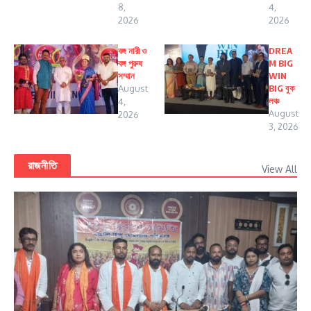
8,
4,
2026
2026
বঙ্গ নারী ও
DREA
বঙ্গ পুরুষ
M BIG
সম্মান
WIN
August
BIG বুক
লঞ্চ
4,
August
2026
3, 2026
রাজনীতি
View All