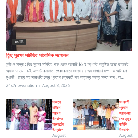
রাজনীতি
হিন্দু সুরক্ষা সমিতির সাংবাদিক সম্মেলন
সন্দীপন মান্না : হিন্দু সুরক্ষা সমিতির পক্ষ থেকে আগামী 16 ই আ্গাস্ট অনুষ্ঠিত হচ্ছে ডায়রেক্ট
অ্যাকশন ডে | ৮ই আগস্ট কলকাতা প্রেসক্লাবে সংস্থার রাজ্য সাধারণ সম্পাদক অভিরূপ
মুখার্জী , রাজ্য সহ সভাপতি রুদ্র প্রতাপ চক্রবর্তী সহ অন্যান্য সদস্য মমতা দাস , অ...
24x7newsnation
August 8, 2026
সকালে
ডঃ কাশী
বাইশে
প্রসাদ
শ্রাবণ
জয়সওয়া
উদযাপন
লের মৃত্যু
চারুকন্ঠের
বার্ষিকি
উদ্যোগে
উদযাপন
August
August