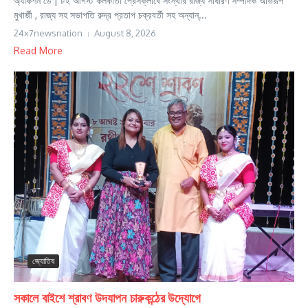
অ্যাকশন ডে | ৮ই আগস্ট কলকাতা প্রেসক্লাবে সংস্থার রাজ্য সাধারণ সম্পাদক অভিরূপ
মুখার্জী , রাজ্য সহ সভাপতি রুদ্র প্রতাপ চক্রবর্তী সহ অন্যান্...
24x7newsnation
August 8, 2026
Read More
জ্যোতিষ
সকালে বাইশে শ্রাবণ উদযাপন চারুকন্ঠের উদ্যোগে