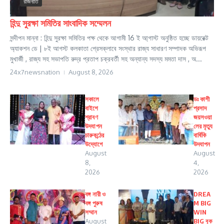
রাজনীতি
হিন্দু সুরক্ষা সমিতির সাংবাদিক সম্মেলন
সন্দীপন মান্না : হিন্দু সুরক্ষা সমিতির পক্ষ থেকে আগামী 16 ই আ্গাস্ট অনুষ্ঠিত হচ্ছে ডায়রেক্ট
অ্যাকশন ডে | ৮ই আগস্ট কলকাতা প্রেসক্লাবে সংস্থার রাজ্য সাধারণ সম্পাদক অভিরূপ
মুখার্জী , রাজ্য সহ সভাপতি রুদ্র প্রতাপ চক্রবর্তী সহ অন্যান্য সদস্য মমতা দাস , অ...
24x7newsnation
August 8, 2026
সকালে
ডঃ কাশী
বাইশে
প্রসাদ
শ্রাবণ
জয়সওয়া
উদযাপন
লের মৃত্যু
চারুকন্ঠের
বার্ষিকি
উদ্যোগে
উদযাপন
August
August
8,
4,
2026
2026
বঙ্গ নারী ও
DREA
বঙ্গ পুরুষ
M BIG
সম্মান
WIN
August
BIG বুক