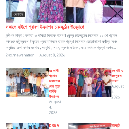
জ্যোতিষ
সকালে বাইশে শ্রাবণ উদযাপন চারুকন্ঠের উদ্যোগে
সন্দীপন মান্না : কবিতা ও কবিতা বিষয়ক গবেষণা কেন্দ্র চারুকন্ঠের নিবেদনে ২২ শে শ্রাবন
কবিগুরু রবীন্দ্রনাথ ঠাকুরের প্রয়াণ দিবসে তাকে শ্রদ্ধা নিবেদনে জোড়াসাঁকো রথীন্দ্র মঞ্চে
অনুষ্ঠিত হলো কবির রচনায় , আবৃতি , গানে, শ্রুতি নাটকে , নাচে কবিকে শ্রদ্ধা অর্পন...
24x7newsnation
August 8, 2026
ডঃ কাশী
বঙ্গ নারী ও
প্রসাদ
বঙ্গ পুরুষ
জয়সওয়া
সম্মান
লের মৃত্যু
August
বার্ষিকি
4,
উদযাপন
2026
August
4,
2026
DREA
চারুকন্ঠ