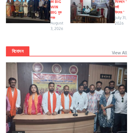
M BIG
নিবেদনে ‘
WIN
বর্ষা
BIG বুক
উৎসব ‘
লঞ্চ
July 31,
August
2026
3, 2026
বিনোদন
View All