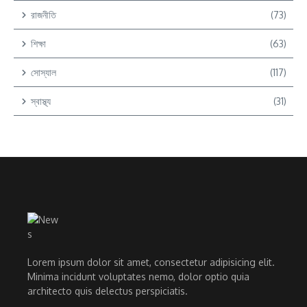
রাজনীতি
(73)
শিক্ষা
(63)
সোস্যাল
(117)
স্বাস্থ্য
(31)
Lorem ipsum dolor sit amet, consectetur adipisicing elit.
Minima incidunt voluptates nemo, dolor optio quia
architecto quis delectus perspiciatis.