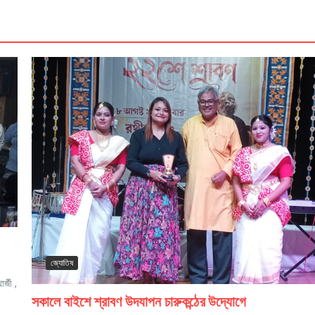
জ্যোতিষ
্জী ,
সকালে বাইশে শ্রাবণ উদযাপন চারুকন্ঠের উদ্যোগে