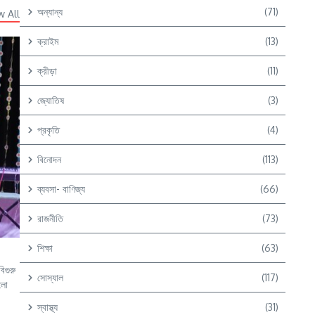
অন্যান্য
(71)
w All
ক্রাইম
(13)
ক্রীড়া
(11)
জ্যোতিষ
(3)
প্রকৃতি
(4)
বিনোদন
(113)
ব্যবসা- বাণিজ্য
(66)
রাজনীতি
(73)
শিক্ষা
(63)
িগুরু
সোস্যাল
(117)
হলো
স্বাস্থ্য
(31)