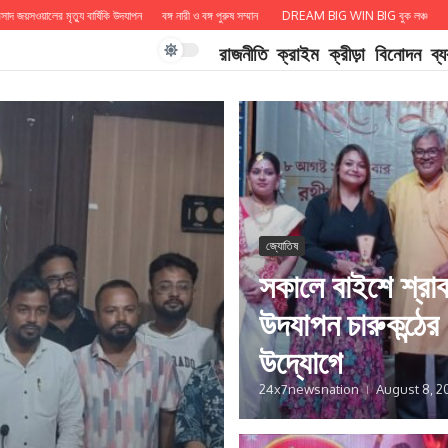
ালের মৃত্যু বার্ষিকি উদযাপন
বঙ্গ নারী ও বঙ্গ পুরুষ সম্মান
DREAM BIG WIN BIG বুক লঞ্চ
চারুকন্ঠ নিব
রাজনীতি
ক্রাইম
ক্রীড়া
বিনোদন
ব্
জ্যোতিষ
সকালে বাইশে শ্রা
উদযাপন চারুকন্ঠের
উদ্যোগে
24x7newsnation
August 8, 2