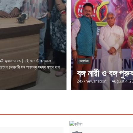
ডায়রেক্ট অ্যাকশন ডে | ৮ই আগস্ট কলকাতা
জ্যোতিষ
প্রতাপ চক্রবর্তী সহ অন্যান্য সদস্য মমতা দাস
বঙ্গ নারী ও বঙ্গ পুরু
24x7newsnation
August 4, 2