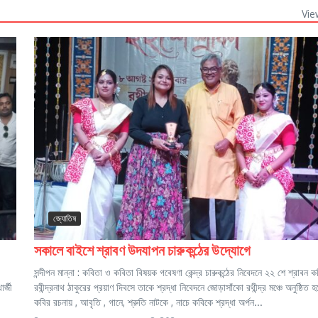
Vie
জ্যোতিষ
সকালে বাইশে শ্রাবণ উদযাপন চারুকন্ঠের উদ্যোগে
সন্দীপন মান্না : কবিতা ও কবিতা বিষয়ক গবেষণা কেন্দ্র চারুকন্ঠের নিবেদনে ২২ শে শ্রাবন কব
র্জী
রবীন্দ্রনাথ ঠাকুরের প্রয়াণ দিবসে তাকে শ্রদ্ধা নিবেদনে জোড়াসাঁকো রথীন্দ্র মঞ্চে অনুষ্ঠিত 
কবির রচনায় , আবৃতি , গানে, শ্রুতি নাটকে , নাচে কবিকে শ্রদ্ধা অর্পন...