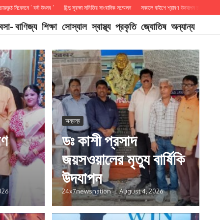
েদনে ‘ বর্ষা উৎসব ‘
হিন্দু সুরক্ষা সমিতির সাংবাদিক সম্মেলন
সকালে বাইশে শ্রাবণ উদযাপন চারুকন্ঠের উদ্যোগে
যবসা- বাণিজ্য
শিক্ষা
সোস্যাল
স্বাস্থ্য
প্রকৃতি
জ্যোতিষ
অন্যান্য
অন্যান্য
বণ
ডঃ কাশী প্রসাদ
জয়সওয়ালের মৃত্যু বার্ষিকি
উদযাপন
026
24x7newsnation
August 4, 2026