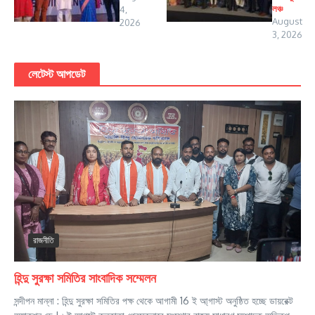
লঞ্চ
4,
August
2026
3, 2026
লেটেস্ট আপডেট
রাজনীতি
হিন্দু সুরক্ষা সমিতির সাংবাদিক সম্মেলন
সন্দীপন মান্না : হিন্দু সুরক্ষা সমিতির পক্ষ থেকে আগামী 16 ই আ্গাস্ট অনুষ্ঠিত হচ্ছে ডায়রেক্ট