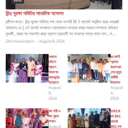
রাজনীতি
হিন্দু সুরক্ষা সমিতির সাংবাদিক সম্মেলন
সন্দীপন মান্না : হিন্দু সুরক্ষা সমিতির পক্ষ থেকে আগামী 16 ই আ্গাস্ট অনুষ্ঠিত হচ্ছে ডায়রেক্ট
অ্যাকশন ডে | ৮ই আগস্ট কলকাতা প্রেসক্লাবে সংস্থার রাজ্য সাধারণ সম্পাদক অভিরূপ
মুখার্জী , রাজ্য সহ সভাপতি রুদ্র প্রতাপ চক্রবর্তী সহ অন্যান্য সদস্য মমতা দাস , অ...
24x7newsnation
August 8, 2026
সকালে
ডঃ কাশী
বাইশে
প্রসাদ
শ্রাবণ
জয়সওয়া
উদযাপন
লের মৃত্যু
চারুকন্ঠের
বার্ষিকি
উদ্যোগে
উদযাপন
August
August
8,
4,
2026
2026
বঙ্গ নারী ও
DREA
বঙ্গ পুরুষ
M BIG
সম্মান
WIN
August
BIG বুক