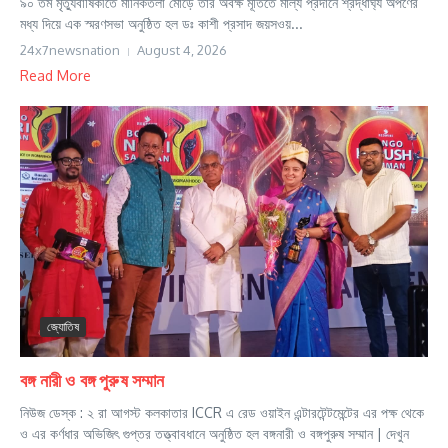
৯০ তম মৃত্যুবার্ষিকীতে মানিকতলা মোড়ে তাঁর অবক্ষ মূর্তিতে মাল্য প্রদানে শ্রদ্ধার্ঘ্য অর্পণের
মধ্য দিয়ে এক স্মরণসভা অনুষ্ঠিত হল ডঃ কাশী প্রসাদ জয়সওয়...
24x7newsnation
August 4, 2026
Read More
জ্যোতিষ
বঙ্গ নারী ও বঙ্গ পুরুষ সম্মান
নিউজ ডেস্ক : ২ রা আগস্ট কলকাতার ICCR এ রেড ওয়াইন এন্টারটেন্টমেন্টের এর পক্ষ থেকে
ও এর কর্ণধার অভিজিৎ গুপ্তর তত্ত্বাবধানে অনুষ্ঠিত হল বঙ্গনারী ও বঙ্গপুরুষ সম্মান | দেখুন