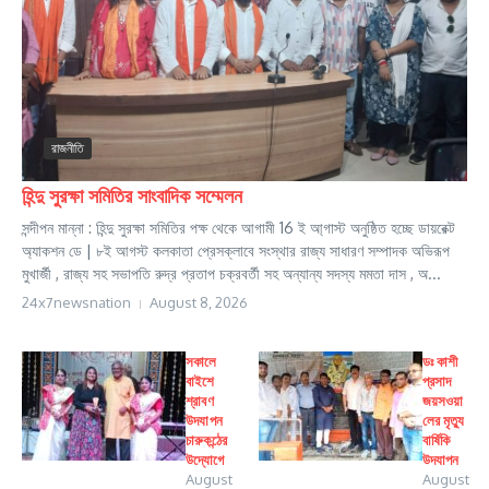
রাজনীতি
হিন্দু সুরক্ষা সমিতির সাংবাদিক সম্মেলন
সন্দীপন মান্না : হিন্দু সুরক্ষা সমিতির পক্ষ থেকে আগামী 16 ই আ্গাস্ট অনুষ্ঠিত হচ্ছে ডায়রেক্ট
অ্যাকশন ডে | ৮ই আগস্ট কলকাতা প্রেসক্লাবে সংস্থার রাজ্য সাধারণ সম্পাদক অভিরূপ
মুখার্জী , রাজ্য সহ সভাপতি রুদ্র প্রতাপ চক্রবর্তী সহ অন্যান্য সদস্য মমতা দাস , অ...
24x7newsnation
August 8, 2026
সকালে
ডঃ কাশী
বাইশে
প্রসাদ
শ্রাবণ
জয়সওয়া
উদযাপন
লের মৃত্যু
চারুকন্ঠের
বার্ষিকি
উদ্যোগে
উদযাপন
August
August