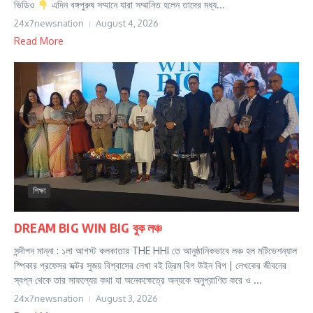
ভিডিও
এদিন বঙ্গপুরুষ সম্মানে যারা সম্মানিত হলেন তাদের মধ্য...
24x7newsnation
August 4, 2026
Read More
শিক্ষা
DREAM BIG WIN BIG বুক লঞ্চ
সন্দীপন মান্না : ১লা আগস্ট কলকাতার THE HHI তে আনুষ্ঠানিকভাবে লঞ্চ হল মটিভেশন্যাল
স্পিকার প্রফেসর ডক্টর সুজয় বিশ্বাসের লেখা বই ড্রিম বিগ উইন বিগ | লেখকের জীবনের
স্বপ্ন থেকে তার সাফল্যের কথা যা অনেকক্ষেত্রে অন্যকে অনুপ্রাণিত করে ও ...
24x7newsnation
August 3, 2026