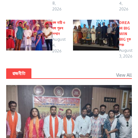
8,
4,
2026
2026
বঙ্গ নারী ও
DREA
বঙ্গ পুরুষ
M BIG
সম্মান
WIN
August
BIG বুক
লঞ্চ
4,
August
2026
3, 2026
রাজনীতি
View All