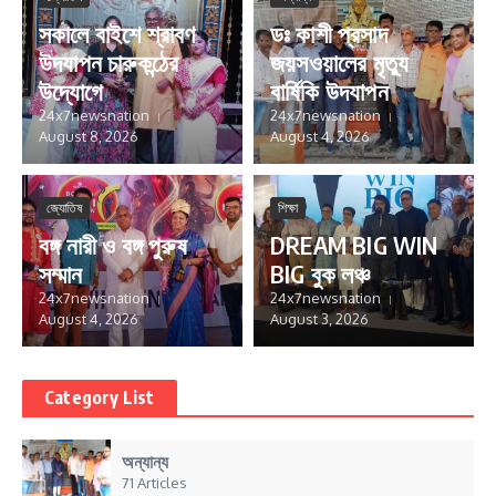
সকালে বাইশে শ্রাবণ
ডঃ কাশী প্রসাদ
উদযাপন চারুকন্ঠের
জয়সওয়ালের মৃত্যু
উদ্যোগে
বার্ষিকি উদযাপন
24x7newsnation
24x7newsnation
August 8, 2026
August 4, 2026
জ্যোতিষ
শিক্ষা
বঙ্গ নারী ও বঙ্গ পুরুষ
DREAM BIG WIN
সম্মান
BIG বুক লঞ্চ
24x7newsnation
24x7newsnation
August 4, 2026
August 3, 2026
Category List
অন্যান্য
71 Articles