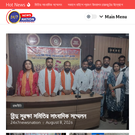
Skip to content
Hot News
হিন্দু সুরক্ষা সমিতির সাংবাদিক সম্মেলন
সকালে বাইশে শ্রাবণ উদযাপন চারুকন্ঠের উদ্যোগে
ডঃ কাশী 
Main Menu
রাজনীতি
হিন্দু সুরক্ষা সমিতির সাংবাদিক সম্মেলন
24x7newsnation
August 8, 2026
জ্যোতিষ
অন্যান্য