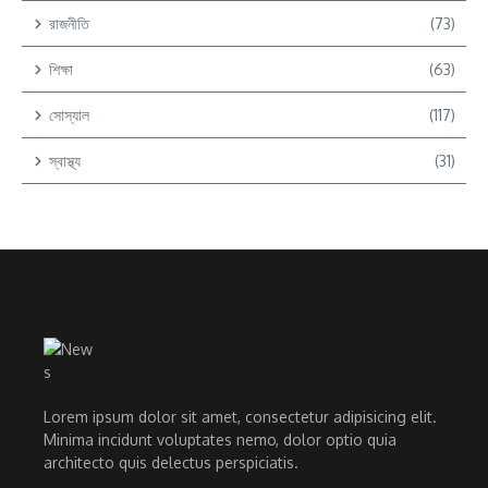
রাজনীতি
(73)
শিক্ষা
(63)
সোস্যাল
(117)
স্বাস্থ্য
(31)
Lorem ipsum dolor sit amet, consectetur adipisicing elit.
Minima incidunt voluptates nemo, dolor optio quia
architecto quis delectus perspiciatis.