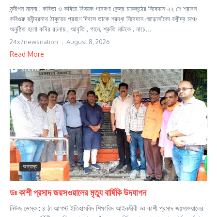
সন্দীপন মান্না : কবিতা ও কবিতা বিষয়ক গবেষণা কেন্দ্র চারুকন্ঠের নিবেদনে ২২ শে শ্রাবন
কবিগুরু রবীন্দ্রনাথ ঠাকুরের প্রয়াণ দিবসে তাকে শ্রদ্ধা নিবেদনে জোড়াসাঁকো রথীন্দ্র মঞ্চে
অনুষ্ঠিত হলো কবির রচনায় , আবৃতি , গানে, শ্রুতি নাটকে , নাচে...
24x7newsnation
August 8, 2026
Read More
অন্যান্য
ডঃ কাশী প্রসাদ জয়সওয়ালের মৃত্যু বার্ষিকি উদযাপন
নিউজ ডেস্ক : ৪ ঠা আগস্ট ইতিহাসবিদ শিক্ষাবিদ আইনজীবী ডঃ কাশী প্রসাদ জয়সাওয়ালের