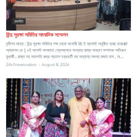
রাজনীতি
হিন্দু সুরক্ষা সমিতির সাংবাদিক সম্মেলন
সন্দীপন মান্না : হিন্দু সুরক্ষা সমিতির পক্ষ থেকে আগামী 16 ই আ্গাস্ট অনুষ্ঠিত হচ্ছে ডায়রেক্ট
অ্যাকশন ডে | ৮ই আগস্ট কলকাতা প্রেসক্লাবে সংস্থার রাজ্য সাধারণ সম্পাদক অভিরূপ
মুখার্জী , রাজ্য সহ সভাপতি রুদ্র প্রতাপ চক্রবর্তী সহ অন্যান্য সদস্য মমতা দাস , অ...
24x7newsnation
August 8, 2026