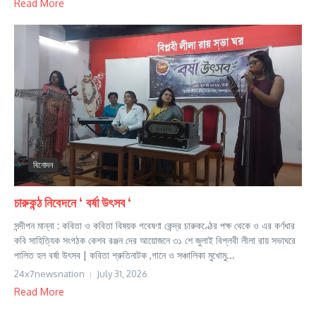
Read More
বিনোদন
চারুকন্ঠ নিবেদনে ‘ বর্ষা উৎসব ‘
সন্দীপন মান্না : কবিতা ও কবিতা বিষয়ক গবেষণা কেন্দ্র চারুকণ্ঠের পক্ষ থেকে ও এর কর্ণধার
কবি সাহিত্যিক সংগঠক কেশব রঞ্জন দের আয়োজনে ৩১ শে জুলাই বিপ্লবী লীলা রায় সভাঘরে
পালিত হল বর্ষা উৎসব | কবিতা শ্রুতিনাটক ,গানে ও সঞ্চালিকা মুখোমু...
24x7newsnation
July 31, 2026
Read More