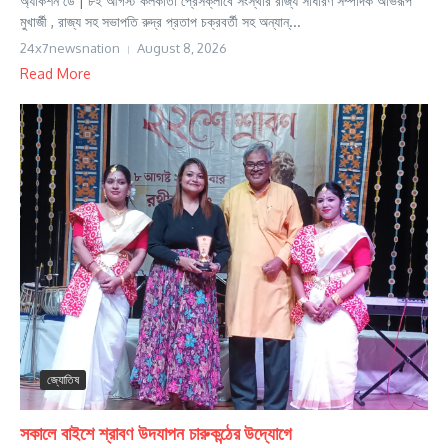
অ্যাকশন ডে | ৮ই আগস্ট কলকাতা প্রেসক্লাবে সংস্থার রাজ্য সাধারণ সম্পাদক অভিরূপ
মুখার্জী , রাজ্য সহ সভাপতি রুদ্র প্রতাপ চক্রবর্তী সহ অন্যান্...
24x7newsnation
August 8, 2026
Read More
জ্যোতিষ
সকালে বাইশে শ্রাবণ উদযাপন চারুকন্ঠের উদ্যোগে