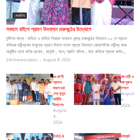
জ্যোতিষ
সকালে বাইশে শ্রাবণ উদযাপন চারুকন্ঠের উদ্যোগে
সন্দীপন মান্না : কবিতা ও কবিতা বিষয়ক গবেষণা কেন্দ্র চারুকন্ঠের নিবেদনে ২২ শে শ্রাবন
কবিগুরু রবীন্দ্রনাথ ঠাকুরের প্রয়াণ দিবসে তাকে শ্রদ্ধা নিবেদনে জোড়াসাঁকো রথীন্দ্র মঞ্চে
অনুষ্ঠিত হলো কবির রচনায় , আবৃতি , গানে, শ্রুতি নাটকে , নাচে কবিকে শ্রদ্ধা অর্পন...
24x7newsnation
August 8, 2026
ডঃ কাশী
বঙ্গ নারী ও
প্রসাদ
বঙ্গ পুরুষ
জয়সওয়া
সম্মান
লের মৃত্যু
August
বার্ষিকি
4,
উদযাপন
2026
August
4,
2026
DREA
চারুকন্ঠ