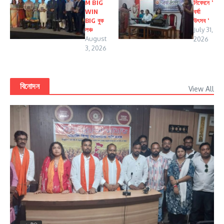
M BIG
নিবেদনে ‘
WIN
বর্ষা
BIG বুক
উৎসব ‘
লঞ্চ
July 31,
August
2026
3, 2026
বিনোদন
View All