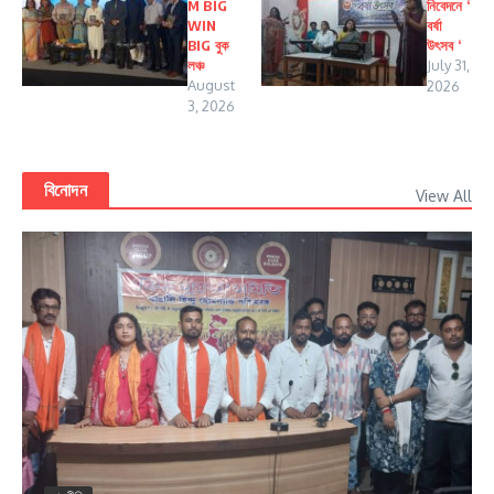
M BIG
নিবেদনে ‘
WIN
বর্ষা
BIG বুক
উৎসব ‘
লঞ্চ
July 31,
August
2026
3, 2026
বিনোদন
View All