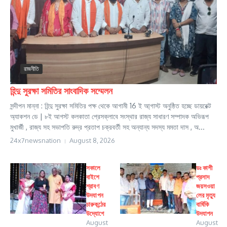
রাজনীতি
হিন্দু সুরক্ষা সমিতির সাংবাদিক সম্মেলন
সন্দীপন মান্না : হিন্দু সুরক্ষা সমিতির পক্ষ থেকে আগামী 16 ই আ্গাস্ট অনুষ্ঠিত হচ্ছে ডায়রেক্ট
অ্যাকশন ডে | ৮ই আগস্ট কলকাতা প্রেসক্লাবে সংস্থার রাজ্য সাধারণ সম্পাদক অভিরূপ
মুখার্জী , রাজ্য সহ সভাপতি রুদ্র প্রতাপ চক্রবর্তী সহ অন্যান্য সদস্য মমতা দাস , অ...
24x7newsnation
August 8, 2026
সকালে
ডঃ কাশী
বাইশে
প্রসাদ
শ্রাবণ
জয়সওয়া
উদযাপন
লের মৃত্যু
চারুকন্ঠের
বার্ষিকি
উদ্যোগে
উদযাপন
August
August