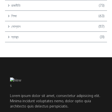
রাজনীতি
(73)
শিক্ষা
(63)
সোস্যাল
(117)
স্বাস্থ্য
(31)
Lorem ipsum dolor sit amet, consectetur adipisicing elit.
Minima incidunt voluptates nemo, dolor optio quia
architecto quis delectus perspiciatis.