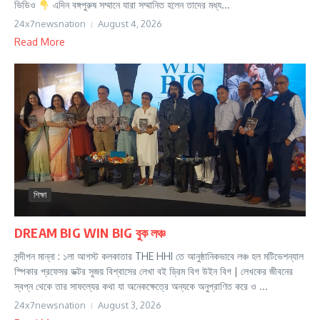
ভিডিও
এদিন বঙ্গপুরুষ সম্মানে যারা সম্মানিত হলেন তাদের মধ্য...
24x7newsnation
August 4, 2026
Read More
শিক্ষা
DREAM BIG WIN BIG বুক লঞ্চ
সন্দীপন মান্না : ১লা আগস্ট কলকাতার THE HHI তে আনুষ্ঠানিকভাবে লঞ্চ হল মটিভেশন্যাল
স্পিকার প্রফেসর ডক্টর সুজয় বিশ্বাসের লেখা বই ড্রিম বিগ উইন বিগ | লেখকের জীবনের
স্বপ্ন থেকে তার সাফল্যের কথা যা অনেকক্ষেত্রে অন্যকে অনুপ্রাণিত করে ও ...
24x7newsnation
August 3, 2026