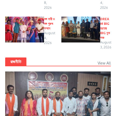
8,
4,
2026
2026
বঙ্গ নারী ও
DREA
বঙ্গ পুরুষ
M BIG
সম্মান
WIN
August
BIG বুক
লঞ্চ
4,
August
2026
3, 2026
রাজনীতি
View All