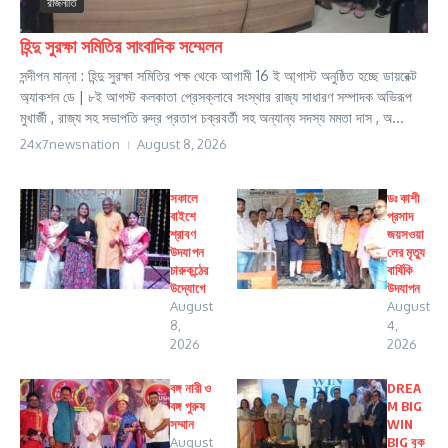
রাজনীতি
হিন্দু সুরক্ষা সমিতির সাংবাদিক সম্মেলন
সন্দীপন মান্না : হিন্দু সুরক্ষা সমিতির পক্ষ থেকে আগামী 16 ই আ্গাস্ট অনুষ্ঠিত হচ্ছে ডায়রেক্ট
অ্যাকশন ডে | ৮ই আগস্ট কলকাতা প্রেসক্লাবে সংস্থার রাজ্য সাধারণ সম্পাদক অভিরূপ
মুখার্জী , রাজ্য সহ সভাপতি রুদ্র প্রতাপ চক্রবর্তী সহ অন্যান্য সদস্য মমতা দাস , অ...
24x7newsnation
August 8, 2026
সকালে
ডঃ কাশী
বাইশে
প্রসাদ
শ্রাবণ
জয়সওয়া
উদযাপন
লের মৃত্যু
চারুকন্ঠের
বার্ষিকি
উদ্যোগে
উদযাপন
August
August
8,
4,
2026
2026
বঙ্গ নারী ও
DREA
বঙ্গ পুরুষ
M BIG
সম্মান
WIN
August
BIG বুক