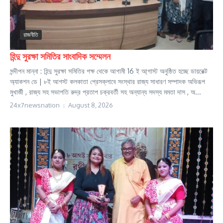
রাজনীতি
হিন্দু সুরক্ষা সমিতির সাংবাদিক সম্মেলন
সন্দীপন মান্না : হিন্দু সুরক্ষা সমিতির পক্ষ থেকে আগামী 16 ই আ্গাস্ট অনুষ্ঠিত হচ্ছে ডায়রেক্ট
অ্যাকশন ডে | ৮ই আগস্ট কলকাতা প্রেসক্লাবে সংস্থার রাজ্য সাধারণ সম্পাদক অভিরূপ
মুখার্জী , রাজ্য সহ সভাপতি রুদ্র প্রতাপ চক্রবর্তী সহ অন্যান্য সদস্য মমতা দাস , অ...
24x7newsnation
August 8, 2026