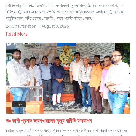
সন্দীপন মান্না : কবিতা ও কবিতা বিষয়ক গবেষণা কেন্দ্র চারুকন্ঠের নিবেদনে ২২ শে শ্রাবন
কবিগুরু রবীন্দ্রনাথ ঠাকুরের প্রয়াণ দিবসে তাকে শ্রদ্ধা নিবেদনে জোড়াসাঁকো রথীন্দ্র মঞ্চে
অনুষ্ঠিত হলো কবির রচনায় , আবৃতি , গানে, শ্রুতি নাটকে , নাচে...
24x7newsnation
August 8, 2026
Read More
অন্যান্য
ডঃ কাশী প্রসাদ জয়সওয়ালের মৃত্যু বার্ষিকি উদযাপন
নিউজ ডেস্ক : ৪ ঠা আগস্ট ইতিহাসবিদ শিক্ষাবিদ আইনজীবী ডঃ কাশী প্রসাদ জয়সাওয়ালের