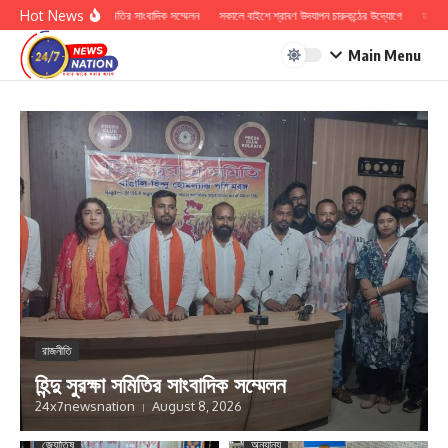
Skip to content
Hot News
হিন্দু সুরক্ষা সমিতির সাংবাদিক সম্মেলন
সকালে বাইশে শ্রাবণ উদযাপন চারুকন্ঠের উদ্যোগে
ডঃ কাশী প্
Main Menu
রাজনীতি
হিন্দু সুরক্ষা সমিতির সাংবাদিক সম্মেলন
24x7newsnation
August 8, 2026
জ্যোতিষ
অন্যান্য