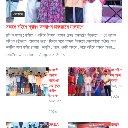
জ্যোতিষ
সকালে বাইশে শ্রাবণ উদযাপন চারুকন্ঠের উদ্যোগে
সন্দীপন মান্না : কবিতা ও কবিতা বিষয়ক গবেষণা কেন্দ্র চারুকন্ঠের নিবেদনে ২২ শে শ্রাবন
কবিগুরু রবীন্দ্রনাথ ঠাকুরের প্রয়াণ দিবসে তাকে শ্রদ্ধা নিবেদনে জোড়াসাঁকো রথীন্দ্র মঞ্চে
অনুষ্ঠিত হলো কবির রচনায় , আবৃতি , গানে, শ্রুতি নাটকে , নাচে কবিকে শ্রদ্ধা অর্পন...
24x7newsnation
August 8, 2026
ডঃ কাশী
বঙ্গ নারী ও
প্রসাদ
বঙ্গ পুরুষ
জয়সওয়া
সম্মান
লের মৃত্যু
August
বার্ষিকি
4,
উদযাপন
2026
August
4,
2026
DREA
চারুকন্ঠ