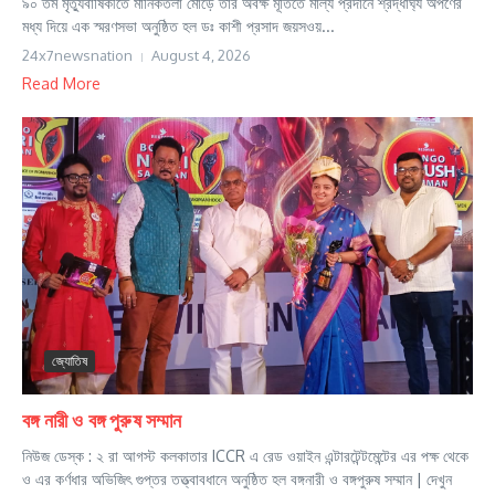
৯০ তম মৃত্যুবার্ষিকীতে মানিকতলা মোড়ে তাঁর অবক্ষ মূর্তিতে মাল্য প্রদানে শ্রদ্ধার্ঘ্য অর্পণের
মধ্য দিয়ে এক স্মরণসভা অনুষ্ঠিত হল ডঃ কাশী প্রসাদ জয়সওয়...
24x7newsnation
August 4, 2026
Read More
জ্যোতিষ
বঙ্গ নারী ও বঙ্গ পুরুষ সম্মান
নিউজ ডেস্ক : ২ রা আগস্ট কলকাতার ICCR এ রেড ওয়াইন এন্টারটেন্টমেন্টের এর পক্ষ থেকে
ও এর কর্ণধার অভিজিৎ গুপ্তর তত্ত্বাবধানে অনুষ্ঠিত হল বঙ্গনারী ও বঙ্গপুরুষ সম্মান | দেখুন