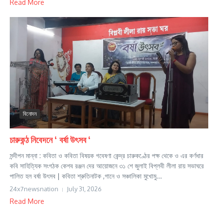
Read More
বিনোদন
চারুকন্ঠ নিবেদনে ‘ বর্ষা উৎসব ‘
সন্দীপন মান্না : কবিতা ও কবিতা বিষয়ক গবেষণা কেন্দ্র চারুকণ্ঠের পক্ষ থেকে ও এর কর্ণধার
কবি সাহিত্যিক সংগঠক কেশব রঞ্জন দের আয়োজনে ৩১ শে জুলাই বিপ্লবী লীলা রায় সভাঘরে
পালিত হল বর্ষা উৎসব | কবিতা শ্রুতিনাটক ,গানে ও সঞ্চালিকা মুখোমু...
24x7newsnation
July 31, 2026
Read More