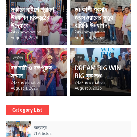
সকালে বাইশে শ্রাবণ
ডঃ কাশী প্রসাদ
উদযাপন চারুকন্ঠের
জয়সওয়ালের মৃত্যু
উদ্যোগে
বার্ষিকি উদযাপন
24x7newsnation
24x7newsnation
August 8, 2026
August 4, 2026
জ্যোতিষ
শিক্ষা
বঙ্গ নারী ও বঙ্গ পুরুষ
DREAM BIG WIN
সম্মান
BIG বুক লঞ্চ
24x7newsnation
24x7newsnation
August 4, 2026
August 3, 2026
Category List
অন্যান্য
71 Articles