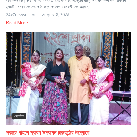
অ্যাকশন ডে | ৮ই আগস্ট কলকাতা প্রেসক্লাবে সংস্থার রাজ্য সাধারণ সম্পাদক অভিরূপ
মুখার্জী , রাজ্য সহ সভাপতি রুদ্র প্রতাপ চক্রবর্তী সহ অন্যান্...
24x7newsnation
August 8, 2026
Read More
জ্যোতিষ
সকালে বাইশে শ্রাবণ উদযাপন চারুকন্ঠের উদ্যোগে